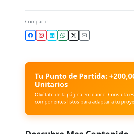
Compartir:
Tu Punto de Partida: +200,0
Unitarios
Olvídate de la página en blanco. Consulta e
componentes listos para adaptar a tu proye