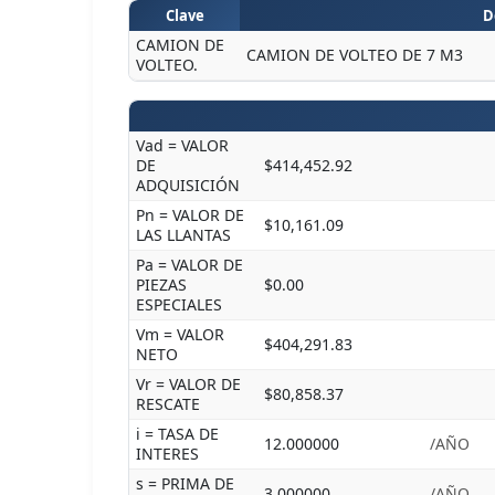
Clave
D
CAMION DE
CAMION DE VOLTEO DE 7 M3
VOLTEO.
Vad = VALOR
DE
$414,452.92
ADQUISICIÓN
Pn = VALOR DE
$10,161.09
LAS LLANTAS
Pa = VALOR DE
PIEZAS
$0.00
ESPECIALES
Vm = VALOR
$404,291.83
NETO
Vr = VALOR DE
$80,858.37
RESCATE
i = TASA DE
12.000000
/AÑO
INTERES
s = PRIMA DE
3.000000
/AÑO