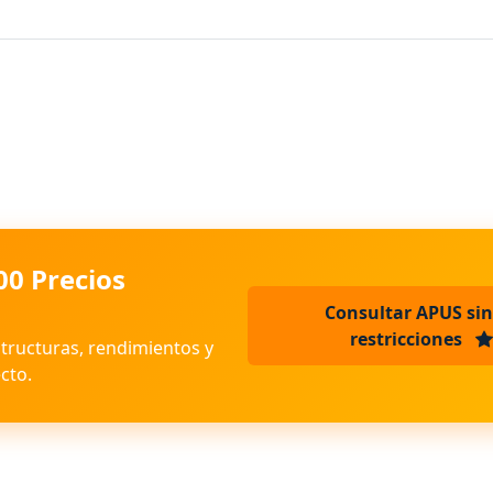
00 Precios
Consultar APUS sin
restricciones
structuras, rendimientos y
cto.