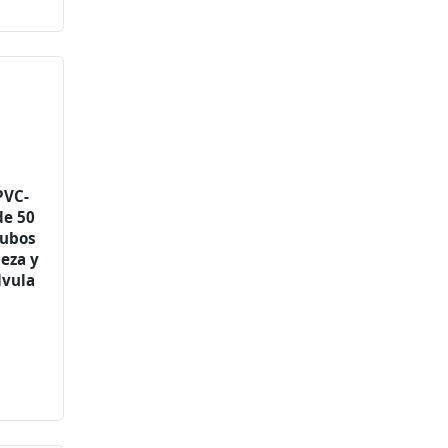
PVC-
de 50
Tubos
ieza y
lvula