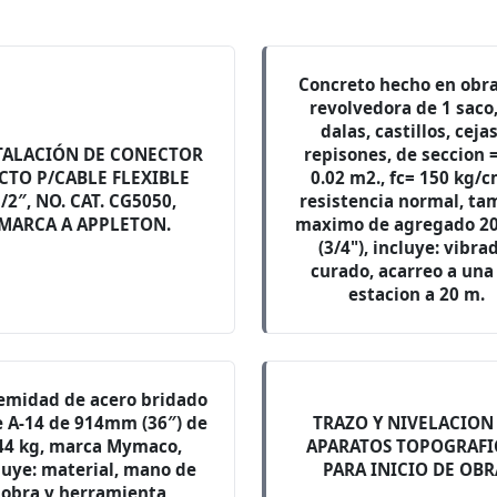
Concreto hecho en obr
revolvedora de 1 saco
dalas, castillos, ceja
TALACIÓN DE CONECTOR
repisones, de seccion =
CTO P/CABLE FLEXIBLE
0.02 m2., fc= 150 kg/c
/2″, NO. CAT. CG5050,
resistencia normal, t
MARCA A APPLETON.
maximo de agregado 
(3/4"), incluye: vibra
curado, acarreo a una
estacion a 20 m.
emidad de acero bridado
e A-14 de 914mm (36″) de
TRAZO Y NIVELACION
44 kg, marca Mymaco,
APARATOS TOPOGRAFI
luye: material, mano de
PARA INICIO DE OBR
obra y herramienta