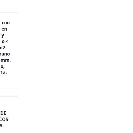
a con
, en
s y
 o <
m2.
amano
20mm.
do,
 1a.
 DE
COS
A.