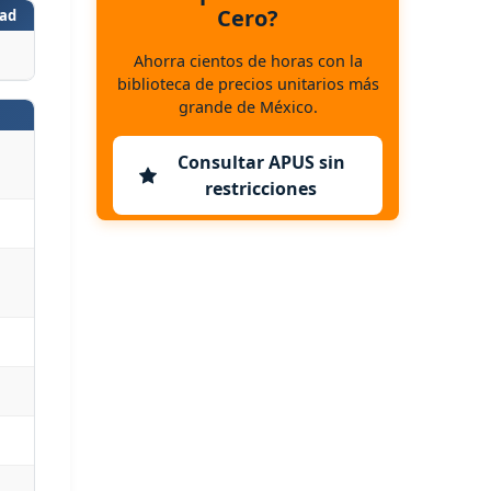
Cero?
ad
Ahorra cientos de horas con la
biblioteca de precios unitarios más
grande de México.
Consultar APUS sin
restricciones