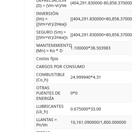
DEPRECIACIÓN
(404,291.830000-80,858.370000
(D) = (Vm-Vr)/Ve
INVERSIÓN
(Im) =
[(404,291.830000+80,858.37000
[(Vm+Vr)/2Hea]i
SEGURO (Sm) =
[(404,291.830000+80,858.37000
[(Vm+Vr)/2Hea]s
MANTENIMIENTO
1.100000*38.503983
(Mn) = Ko * D
Costos fijos
CARGOS POR CONSUMO
COMBUSTIBLE
24.999940*4.31
(Co_h)
OTRAS
FUENTES DE
0*0
ENERGÍA
LUBRICANTES
0.675000*33.00
(Lb_h)
LLANTAS =
10,161.090000/1,800.000000
Pn/Vn