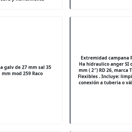
Extremidad campana 
Ha hidraulico anger SI 
ja galv de 27 mm sal 35
mm ( 2″) RD 26, marca 
mm mod 259 Raco
Flexibles . Incluye: limp
conexión a tuberia o vá