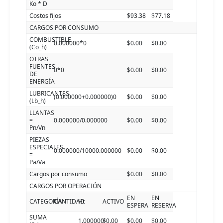
Ko * D
Costos fijos
$93.38
$77.18
CARGOS POR CONSUMO
COMBUSTIBLE
0.000000*0
$0.00
$0.00
(Co_h)
OTRAS
FUENTES
0*0
$0.00
$0.00
DE
ENERGÍA
LUBRICANTES
(0.000000+0.000000)0
$0.00
$0.00
(Lb_h)
LLANTAS
=
0.000000/0.000000
$0.00
$0.00
Pn/Vn
PIEZAS
ESPECIALES
0.000000/10000.000000
$0.00
$0.00
=
Pa/Va
Cargos por consumo
$0.00
$0.00
CARGOS POR OPERACIÓN
EN
EN
CATEGORÍA
CANTIDAD
Ht
ACTIVO
ESPERA
RESERVA
SUMA
1.000000
$0.00
$0.00
$0.00