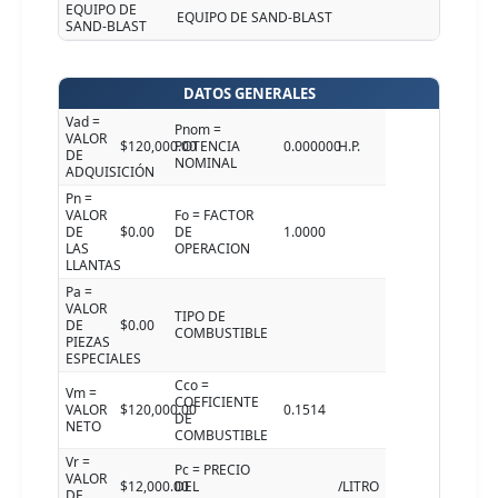
EQUIPO DE
EQUIPO DE SAND-BLAST
SAND-BLAST
DATOS GENERALES
Vad =
Pnom =
VALOR
$120,000.00
POTENCIA
0.000000
H.P.
DE
NOMINAL
ADQUISICIÓN
Pn =
VALOR
Fo = FACTOR
DE
$0.00
DE
1.0000
LAS
OPERACION
LLANTAS
Pa =
VALOR
TIPO DE
DE
$0.00
COMBUSTIBLE
PIEZAS
ESPECIALES
Cco =
Vm =
COEFICIENTE
VALOR
$120,000.00
0.1514
DE
NETO
COMBUSTIBLE
Vr =
Pc = PRECIO
VALOR
$12,000.00
DEL
/LITRO
DE