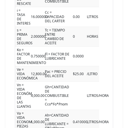
COMBUSTIBLE
RESCATE
i =
Cc =
TASA
16.000000
CAPACIDAD
0.00
LITROS
DE
DEL CARTER
INTERES
s =
Tc = TIEMPO
PRIMA
ENTRE
2.000000
0
HORAS
DE
CAMBIO DE
SEGUROS
ACEITE
Ko =
FACTOR
Fl = FACTOR DE
0.750000
0.0000
DE
LUBRICANTE
MANTENIMIENTO
Ve =
Pac = PRECIO
VIDA
12,800.00
$25.00
/LITRO
DEL ACEITE
ECONÓMICA
Vn =
Gh=CANTIDAD
VIDA
DE
ECONÓM.
4,000.00
COMBUSTIBLE
LITROS/HORA
DE
=
LAS
Cco*Fo*Pnom
LLANTAS
Va =
Ah=CANTIDAD
VIDA
DE
ECONOM.
1,000.00
0.410000
LITROS/HORA
LUBRICANTE =
PIEZAS