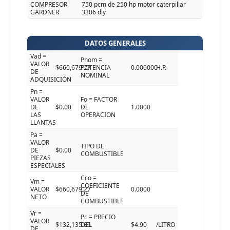
COMPRESOR
750 pcm de 250 hp motor caterpillar
GARDNER
3306 diy
DATOS GENERALES
Vad =
Pnom =
VALOR
$660,679.27
POTENCIA
0.000000
H.P.
DE
NOMINAL
ADQUISICIÓN
Pn =
VALOR
Fo = FACTOR
DE
$0.00
DE
1.0000
LAS
OPERACION
LLANTAS
Pa =
VALOR
TIPO DE
DE
$0.00
COMBUSTIBLE
PIEZAS
ESPECIALES
Cco =
Vm =
COEFICIENTE
VALOR
$660,679.27
0.0000
DE
NETO
COMBUSTIBLE
Vr =
Pc = PRECIO
VALOR
$132,135.85
DEL
$4.90
/LITRO
DE