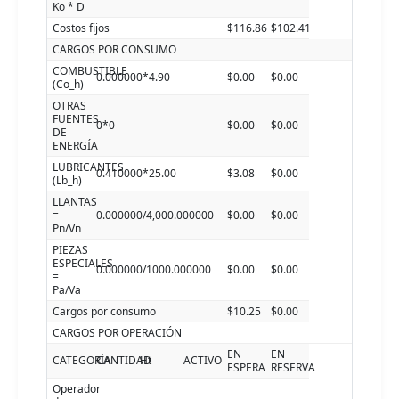
Ko * D
Costos fijos
$116.86
$102.41
CARGOS POR CONSUMO
COMBUSTIBLE
0.000000*4.90
$0.00
$0.00
(Co_h)
OTRAS
FUENTES
0*0
$0.00
$0.00
DE
ENERGÍA
LUBRICANTES
0.410000*25.00
$3.08
$0.00
(Lb_h)
LLANTAS
=
0.000000/4,000.000000
$0.00
$0.00
Pn/Vn
PIEZAS
ESPECIALES
0.000000/1000.000000
$0.00
$0.00
=
Pa/Va
Cargos por consumo
$10.25
$0.00
CARGOS POR OPERACIÓN
EN
EN
CATEGORÍA
CANTIDAD
Ht
ACTIVO
ESPERA
RESERVA
Operador