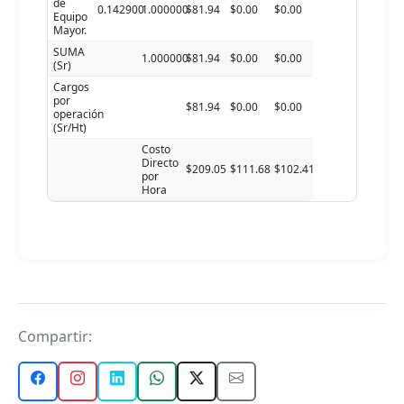
de
0.142900
1.000000
$81.94
$0.00
$0.00
Equipo
Mayor.
SUMA
1.000000
$81.94
$0.00
$0.00
(Sr)
Cargos
por
$81.94
$0.00
$0.00
operación
(Sr/Ht)
Costo
Directo
$209.05
$111.68
$102.41
por
Hora
Compartir: