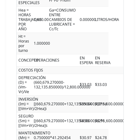
Fl*Fo*Pnom
ESPECIALES
Hea =
Ga=CONSUMO
HORAS
ENTRE
TRABAJADAS
1,600.00
CAMBIOS DE
0.000000
LITROS/HORA
POR
LUBRICANTE =
AÑO
Cc/Tc
Ht =
Horas
1.000000
por
turno
EN
EN
CONCEPTO
OPERACIONES
ESPERA
RESERVA
COSTOS FIJOS
DEPRECIACIÓN
(D) =
(660,679.270000-
$33.03
$33.03
(Vm-
132,135.850000)/12,800.000000
Vr)/Ve
INVERSIÓN
(Im) =
[(660,679.270000+132,135.850000)/(2*1,600.000000)]16.00
$39.64
$39.64
[(Vm+Vr)/2Hea]i
SEGURO
(Sm) =
[(660,679.270000+132,135.850000)/(2*1,600.000000)]2.000
$4.96
$4.96
[(Vm+Vr)/2Hea]s
MANTENIMIENTO
(Mn) =
0.750000*41.292454
$30.97
$24.78