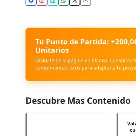
Tu Punto de Partida: +200,0
Unitarios
Olvídate de la página en blanco. Consulta e
componentes listos para adaptar a tu proye
Descubre Mas Contenido
Vál
cu