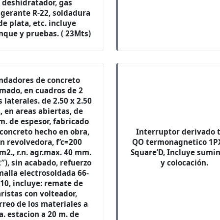
deshidratador, gas
igerante R-22, soldadura
de plata, etc. incluye
nque y pruebas. ( 23Mts)
ndadores de concreto
mado, en cuadros de 2
 laterales. de 2.50 x 2.50
, en areas abiertas, de
m. de espesor, fabricado
 concreto hecho en obra,
Interruptor derivado 
n revolvedora, f’c=200
QO termonagnetico 1P
m2., r.n. agr.max. 40 mm.
Square’D, Incluye sumin
2″), sin acabado, refuerzo
y colocación.
malla electrosoldada 66-
10, incluye: remate de
aristas con volteador,
rreo de los materiales a
a. estacion a 20 m. de