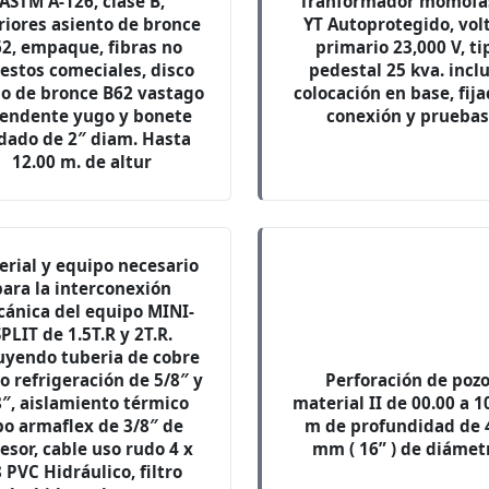
ASTM A-126, clase B,
Tranformador momofá
riores asiento de bronce
YT Autoprotegido, vol
2, empaque, fibras no
primario 23,000 V, ti
estos comeciales, disco
pedestal 25 kva. incl
do de bronce B62 vastago
colocación en base, fija
endente yugo y bonete
conexión y pruebas
dado de 2″ diam. Hasta
12.00 m. de altur
erial y equipo necesario
para la interconexión
ánica del equipo MINI-
SPLIT de 1.5T.R y 2T.R.
uyendo tuberia de cobre
o refrigeración de 5/8″ y
Perforación de pozo
8″, aislamiento térmico
material II de 00.00 a 1
po armaflex de 3/8″ de
m de profundidad de 
esor, cable uso rudo 4 x
mm ( 16” ) de diámet
 PVC Hidráulico, filtro