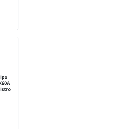
tipo
X60A
istro