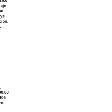
sico
taje
po
uye
ción,
.
,
00.00
406
ro.