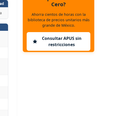
Cero?
ad
a
Ahorra cientos de horas con la
biblioteca de precios unitarios más
grande de México.
Consultar APUS sin
restricciones