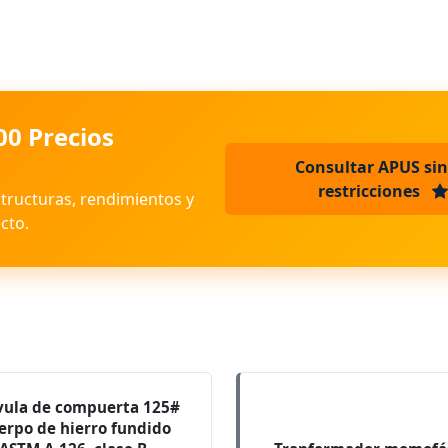
00 Precios
Consultar APUS sin
restricciones
structuras, rendimientos y
cto.
vula de compuerta 125#
erpo de hierro fundido