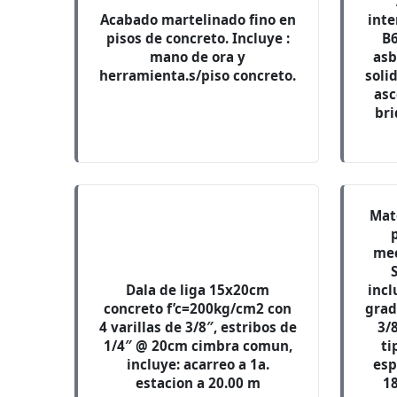
Acabado martelinado fino en
inte
pisos de concreto. Incluye :
B6
mano de ora y
asb
herramienta.s/piso concreto.
soli
asc
bri
Mat
mec
Dala de liga 15x20cm
incl
concreto f’c=200kg/cm2 con
grad
4 varillas de 3/8″, estribos de
3/
1/4″ @ 20cm cimbra comun,
ti
incluye: acarreo a 1a.
esp
estacion a 20.00 m
18