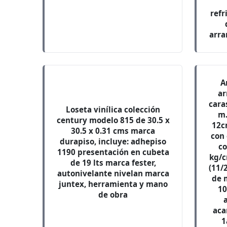
refr
arra
A
ar
caras
Loseta vinílica colección
m.
century modelo 815 de 30.5 x
12c
30.5 x 0.31 cms marca
con
durapiso, incluye: adhepiso
co
1190 presentación en cubeta
kg/c
de 19 lts marca fester,
(11/
autonivelante nivelan marca
de 
juntex, herramienta y mano
10
de obra
aca
1