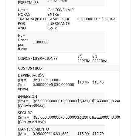
Fl*Fo*Pnom
ESPECIALES
Hea =
Ga=CONSUMO
HORAS
ENTRE
TRABAJADAS
1,010.00
CAMBIOS DE
0.000000
LITROS/HORA
POR
LUBRICANTE =
AÑO
Cc/Tc
Ht =
Horas
1.000000
por
turno
EN
EN
CONCEPTO
OPERACIONES
ESPERA
RESERVA
COSTOS FIJOS
DEPRECIACIÓN
(D) =
(85,000.000000-
$13.46
$13.46
(Vm-
0.000000)/5,050.000000
Vr)/Ve
INVERSIÓN
(Im) =
[(85,000.000000+0.000000)/(2*1,010.000000)]8.240000
$3.47
$3.47
[(Vm+Vr)/2Hea]i
SEGURO
(Sm) =
[(85,000.000000+0.000000)/(2*1,010.000000)]0.000000
$0.00
$0.00
[(Vm+Vr)/2Hea]s
MANTENIMIENTO
(Mn) =
0.950000*16.831683
$15.99
$12.79