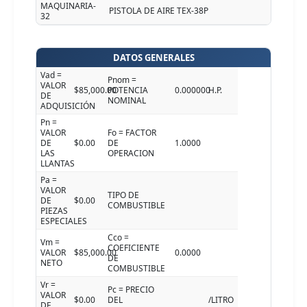
MAQUINARIA-
PISTOLA DE AIRE TEX-38P
32
DATOS GENERALES
Vad =
Pnom =
VALOR
$85,000.00
POTENCIA
0.000000
H.P.
DE
NOMINAL
ADQUISICIÓN
Pn =
VALOR
Fo = FACTOR
DE
$0.00
DE
1.0000
LAS
OPERACION
LLANTAS
Pa =
VALOR
TIPO DE
DE
$0.00
COMBUSTIBLE
PIEZAS
ESPECIALES
Cco =
Vm =
COEFICIENTE
VALOR
$85,000.00
0.0000
DE
NETO
COMBUSTIBLE
Vr =
Pc = PRECIO
VALOR
$0.00
DEL
/LITRO
DE