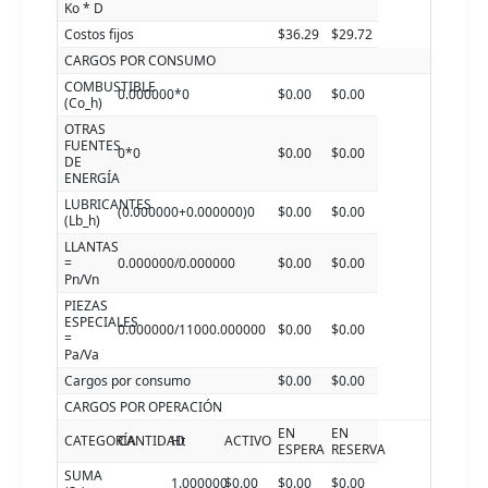
Ko * D
Costos fijos
$36.29
$29.72
CARGOS POR CONSUMO
COMBUSTIBLE
0.000000*0
$0.00
$0.00
(Co_h)
OTRAS
FUENTES
0*0
$0.00
$0.00
DE
ENERGÍA
LUBRICANTES
(0.000000+0.000000)0
$0.00
$0.00
(Lb_h)
LLANTAS
=
0.000000/0.000000
$0.00
$0.00
Pn/Vn
PIEZAS
ESPECIALES
0.000000/11000.000000
$0.00
$0.00
=
Pa/Va
Cargos por consumo
$0.00
$0.00
CARGOS POR OPERACIÓN
EN
EN
CATEGORÍA
CANTIDAD
Ht
ACTIVO
ESPERA
RESERVA
SUMA
1.000000
$0.00
$0.00
$0.00