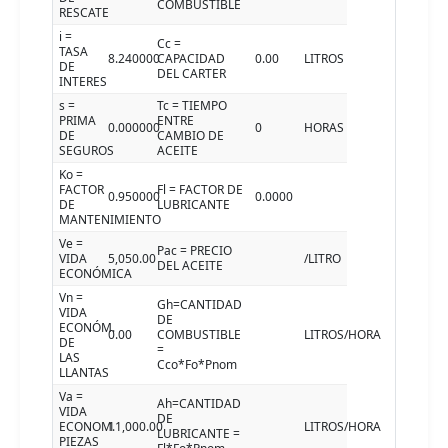
COMBUSTIBLE
RESCATE
i =
Cc =
TASA
8.240000
CAPACIDAD
0.00
LITROS
DE
DEL CARTER
INTERES
s =
Tc = TIEMPO
PRIMA
ENTRE
0.000000
0
HORAS
DE
CAMBIO DE
SEGUROS
ACEITE
Ko =
FACTOR
Fl = FACTOR DE
0.950000
0.0000
DE
LUBRICANTE
MANTENIMIENTO
Ve =
Pac = PRECIO
VIDA
5,050.00
/LITRO
DEL ACEITE
ECONÓMICA
Vn =
Gh=CANTIDAD
VIDA
DE
ECONÓM.
0.00
COMBUSTIBLE
LITROS/HORA
DE
=
LAS
Cco*Fo*Pnom
LLANTAS
Va =
Ah=CANTIDAD
VIDA
DE
ECONOM.
11,000.00
LITROS/HORA
LUBRICANTE =
PIEZAS