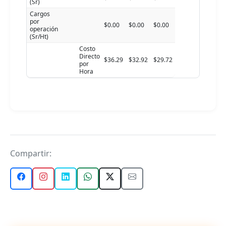
(Sr)
Cargos
por
$0.00
$0.00
$0.00
operación
(Sr/Ht)
Costo
Directo
$36.29
$32.92
$29.72
por
Hora
Compartir: