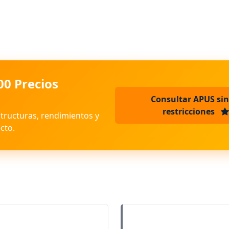
00 Precios
Consultar APUS sin
restricciones
structuras, rendimientos y
cto.