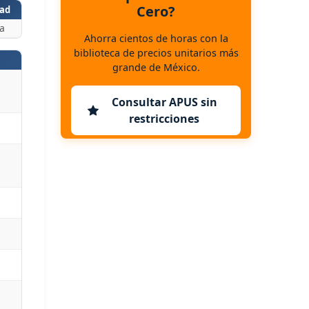
Cero?
ad
a
Ahorra cientos de horas con la
biblioteca de precios unitarios más
grande de México.
Consultar APUS sin
restricciones