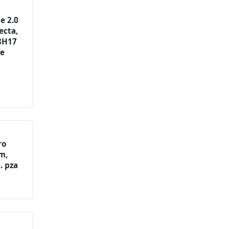
e 2.0
ecta,
8H17
ye
ro
m,
. pza