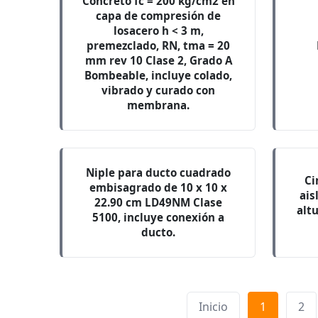
Concreto fc = 200 kg/cm2 en
capa de compresión de
losacero h < 3 m,
premezclado, RN, tma = 20
mm rev 10 Clase 2, Grado A
Bombeable, incluye colado,
vibrado y curado con
membrana.
Niple para ducto cuadrado
Ci
embisagrado de 10 x 10 x
ais
22.90 cm LD49NM Clase
alt
5100, incluye conexión a
ducto.
Inicio
1
2