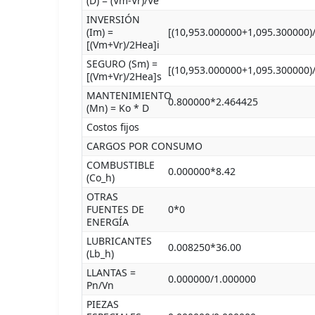
(D) = (Vm-Vr)/Ve
INVERSIÓN
(Im) =
[(10,953.000000+1,095.300000)
[(Vm+Vr)/2Hea]i
SEGURO (Sm) =
[(10,953.000000+1,095.300000)
[(Vm+Vr)/2Hea]s
MANTENIMIENTO
0.800000*2.464425
(Mn) = Ko * D
Costos fijos
CARGOS POR CONSUMO
COMBUSTIBLE
0.000000*8.42
(Co_h)
OTRAS
FUENTES DE
0*0
ENERGÍA
LUBRICANTES
0.008250*36.00
(Lb_h)
LLANTAS =
0.000000/1.000000
Pn/Vn
PIEZAS