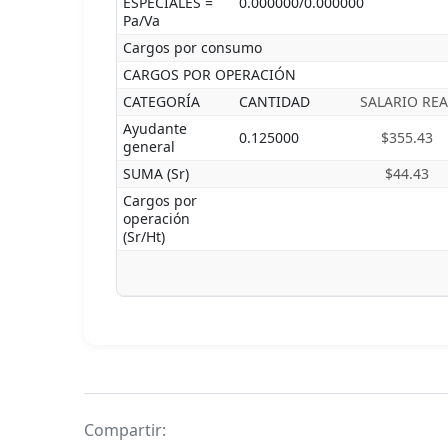
ESPECIALES =
0.000000/0.000000
Pa/Va
Cargos por consumo
CARGOS POR OPERACIÓN
CATEGORÍA
CANTIDAD
SALARIO REA
Ayudante
0.125000
$355.43
general
SUMA (Sr)
$44.43
Cargos por
operación
(Sr/Ht)
Compartir: