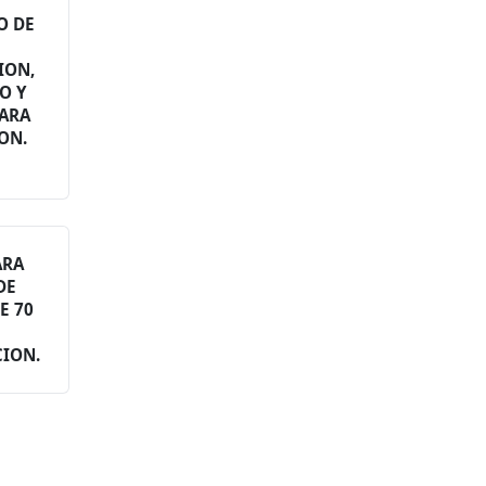
O DE
ION,
O Y
PARA
ON.
ARA
DE
E 70
CION.