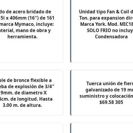
do de acero bridado de
Unidad tipo Fan & Coil d
5ï x 406mm (16″) de 161
Ton. para expansion dir
 marca Mymaco, incluye:
Marca York. Mod. MIC1
terial, mano de obra y
SOLO FRIO no inclu
herramienta.
Condensadora
le de bronce flexible a
Tuerca unión de fier
ba de explosión de 3/4″
galvanizado de 19 m
19mm. de diametro X
suministro y colocación
4cm. de longitud. Hasta
$69.58 305
3.00 m. de altura.