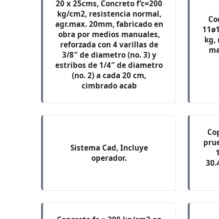
20 x 25cms, Concreto f’c=200
kg/cm2, resistencia normal,
Co
agr.max. 20mm, fabricado en
11ø1
obra por medios manuales,
kg,
reforzada con 4 varillas de
ma
3/8″ de diametro (no. 3) y
estribos de 1/4″ de diametro
(no. 2) a cada 20 cm,
cimbrado acab
Cop
prue
Sistema Cad, Incluye
operador.
30.