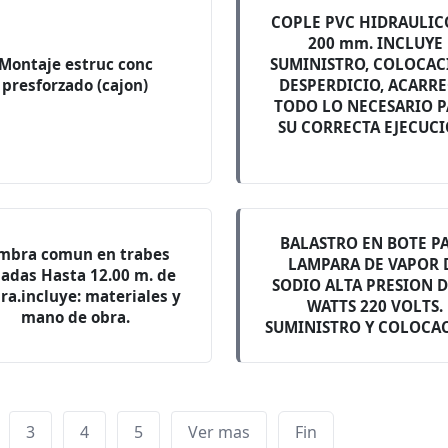
COPLE PVC HIDRAULIC
200 mm. INCLUYE
Montaje estruc conc
SUMINISTRO, COLOCAC
presforzado (cajon)
DESPERDICIO, ACARRE
TODO LO NECESARIO 
SU CORRECTA EJECUCI
BALASTRO EN BOTE P
mbra comun en trabes
LAMPARA DE VAPOR 
ladas Hasta 12.00 m. de
SODIO ALTA PRESION D
ura.incluye: materiales y
WATTS 220 VOLTS.
mano de obra.
SUMINISTRO Y COLOCA
3
4
5
Ver mas
Fin