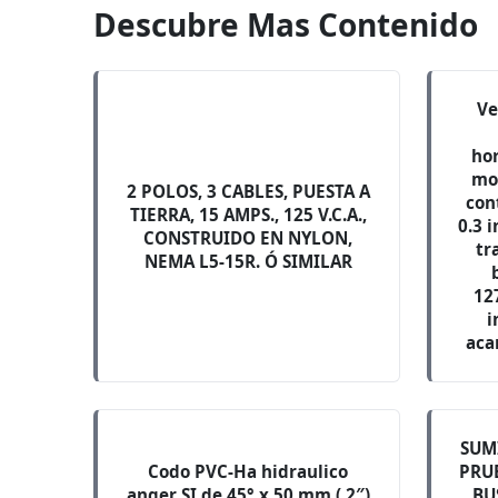
Descubre Mas Contenido
Ve
ho
mo
2 POLOS, 3 CABLES, PUESTA A
con
TIERRA, 15 AMPS., 125 V.C.A.,
0.3 
CONSTRUIDO EN NYLON,
tr
NEMA L5-15R. Ó SIMILAR
127
i
aca
SUM
Codo PVC-Ha hidraulico
PRUE
anger SI de 45° x 50 mm ( 2″)
BU