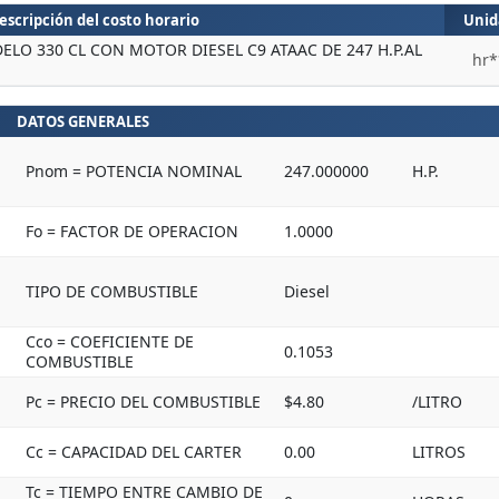
escripción del costo horario
Unid
O 330 CL CON MOTOR DIESEL C9 ATAAC DE 247 H.P.AL
hr*
DATOS GENERALES
Pnom = POTENCIA NOMINAL
247.000000
H.P.
Fo = FACTOR DE OPERACION
1.0000
TIPO DE COMBUSTIBLE
Diesel
Cco = COEFICIENTE DE
0.1053
COMBUSTIBLE
Pc = PRECIO DEL COMBUSTIBLE
$4.80
/LITRO
Cc = CAPACIDAD DEL CARTER
0.00
LITROS
Tc = TIEMPO ENTRE CAMBIO DE