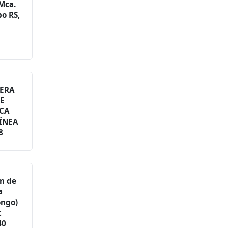
 Mca.
po RS,
NERA
SE
CA
LÍNEA
8
ón de
a
ongo)
t
40