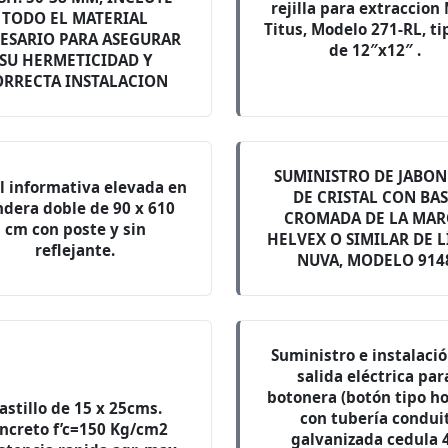
rejilla para extraccion
TODO EL MATERIAL
Titus, Modelo 271-RL, ti
ESARIO PARA ASEGURAR
de 12″x12″ .
SU HERMETICIDAD Y
ORRECTA INSTALACION
SUMINISTRO DE JABO
l informativa elevada en
DE CRISTAL CON BA
dera doble de 90 x 610
CROMADA DE LA MAR
cm con poste y sin
HELVEX O SIMILAR DE 
reflejante.
NUVA, MODELO 914
Suministro e instalaci
salida eléctrica par
botonera (botón tipo h
astillo de 15 x 25cms.
con tubería condui
ncreto f’c=150 Kg/cm2
galvanizada cedula 