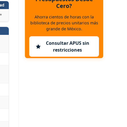
Cero?
ad
*
Ahorra cientos de horas con la
biblioteca de precios unitarios más
grande de México.
Consultar APUS sin
restricciones