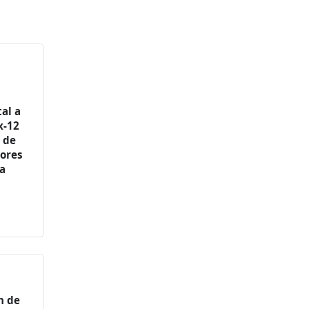
al a
x-12
 de
tores
ia
n de