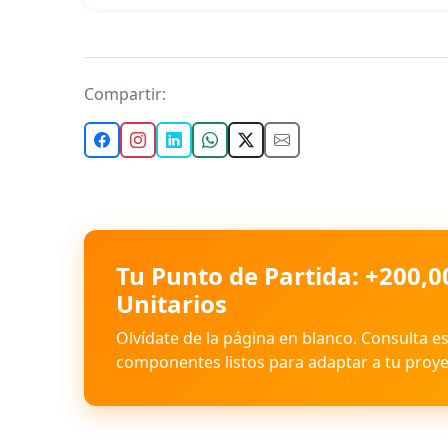
Compartir:
Tu Punto de Partida: +200,0
Unitarios
Olvídate de la página en blanco. Consulta e
componentes listos para adaptar a tu proye