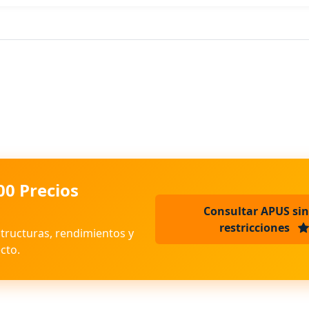
00 Precios
Consultar APUS sin
restricciones
structuras, rendimientos y
cto.