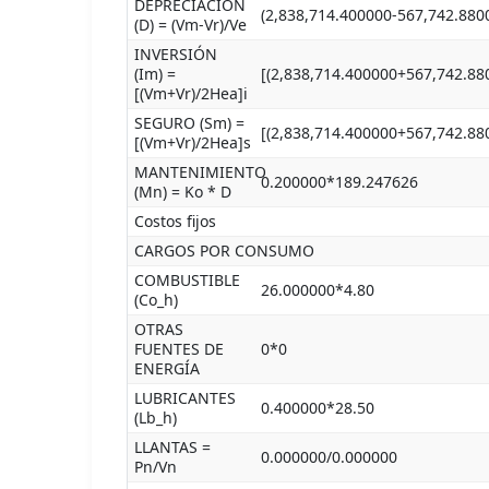
DEPRECIACIÓN
(2,838,714.400000-567,742.880
(D) = (Vm-Vr)/Ve
INVERSIÓN
(Im) =
[(2,838,714.400000+567,742.88
[(Vm+Vr)/2Hea]i
SEGURO (Sm) =
[(2,838,714.400000+567,742.88
[(Vm+Vr)/2Hea]s
MANTENIMIENTO
0.200000*189.247626
(Mn) = Ko * D
Costos fijos
CARGOS POR CONSUMO
COMBUSTIBLE
26.000000*4.80
(Co_h)
OTRAS
FUENTES DE
0*0
ENERGÍA
LUBRICANTES
0.400000*28.50
(Lb_h)
LLANTAS =
0.000000/0.000000
Pn/Vn