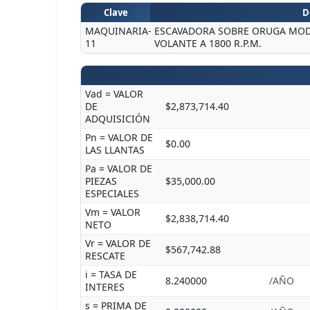
Clave
D
MAQUINARIA-
ESCAVADORA SOBRE ORUGA MODEL
11
VOLANTE A 1800 R.P.M.
Vad = VALOR
DE
$2,873,714.40
ADQUISICIÓN
Pn = VALOR DE
$0.00
LAS LLANTAS
Pa = VALOR DE
PIEZAS
$35,000.00
ESPECIALES
Vm = VALOR
$2,838,714.40
NETO
Vr = VALOR DE
$567,742.88
RESCATE
i = TASA DE
8.240000
/AÑO
INTERES
s = PRIMA DE