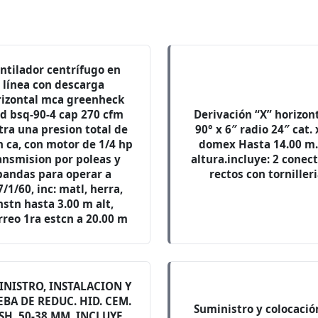
ntilador centrífugo en
línea con descarga
rizontal mca greenheck
d bsq-90-4 cap 270 cfm
Derivación “X” horizont
tra una presion total de
90° x 6″ radio 24″ cat. 
in ca, con motor de 1/4 hp
domex Hasta 14.00 m.
ansmision por poleas y
altura.incluye: 2 conec
bandas para operar a
rectos con torniller
/1/60, inc: matl, herra,
nstn hasta 3.00 m alt,
rreo 1ra estcn a 20.00 m
INISTRO, INSTALACION Y
BA DE REDUC. HID. CEM.
Suministro y colocació
SH. 50-38 MM, INCLUYE