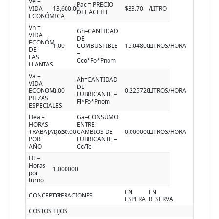
Ve =
Pac = PRECIO
VIDA
13,600.00
$33.70
/LITRO
DEL ACEITE
ECONÓMICA
Vn =
Gh=CANTIDAD
VIDA
DE
ECONÓM.
1.00
COMBUSTIBLE
15.048000
LITROS/HORA
DE
=
LAS
Cco*Fo*Pnom
LLANTAS
Va =
Ah=CANTIDAD
VIDA
DE
ECONOM.
0.00
0.225720
LITROS/HORA
LUBRICANTE =
PIEZAS
Fl*Fo*Pnom
ESPECIALES
Hea =
Ga=CONSUMO
HORAS
ENTRE
TRABAJADAS
1,600.00
CAMBIOS DE
0.000000
LITROS/HORA
POR
LUBRICANTE =
AÑO
Cc/Tc
Ht =
Horas
1.000000
por
turno
EN
EN
CONCEPTO
OPERACIONES
ESPERA
RESERVA
COSTOS FIJOS