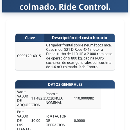
colmado. Ride Control.
Clave
Descripción del costo horario
Cargador frontal sobre neumáticos mca.
Case mod. 521 D Rops 4X4 motor a
Diesel turbo de 110 HP a 2 000 rpm peso
C990120-4015
de operación 9 800 kg. cabina ROPS
cucharón de usos generales con cuchilla
de 1.6 m3 colmado. Ride Control.
DATOS GENERALES
Vad =
Pnom =
VALOR
$1,482,356.20
POTENCIA
110.000000
H.P.
DE
NOMINAL
ADQUISICIÓN
Pn =
VALOR
Fo = FACTOR
DE
$0.00
DE
0.0000
LAS
OPERACION
LLANTAS