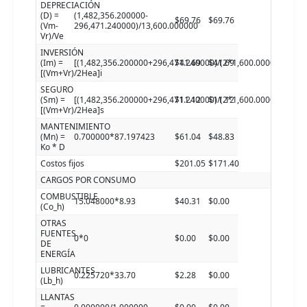
DEPRECIACIÓN
(D) =
(1,482,356.200000-
$69.76
$69.76
(Vm-
296,471.240000)/13,600.000000
Vr)/Ve
INVERSIÓN
(Im) =
[(1,482,356.200000+296,471.240000)/(2*1,600.000000)]7.5
$41.69
$41.69
[(Vm+Vr)/2Hea]i
SEGURO
(Sm) =
[(1,482,356.200000+296,471.240000)/(2*1,600.000000)]2.0
$11.12
$11.12
[(Vm+Vr)/2Hea]s
MANTENIMIENTO
(Mn) =
0.700000*87.197423
$61.04
$48.83
Ko * D
Costos fijos
$201.05
$171.40
CARGOS POR CONSUMO
COMBUSTIBLE
15.048000*8.93
$40.31
$0.00
(Co_h)
OTRAS
FUENTES
0*0
$0.00
$0.00
DE
ENERGÍA
LUBRICANTES
0.225720*33.70
$2.28
$0.00
(Lb_h)
LLANTAS