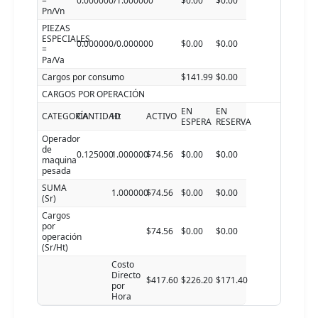
=
0.000000/1.000000
$0.00
$0.00
Pn/Vn
PIEZAS
ESPECIALES
0.000000/0.000000
$0.00
$0.00
=
Pa/Va
Cargos por consumo
$141.99
$0.00
CARGOS POR OPERACIÓN
EN
EN
CATEGORÍA
CANTIDAD
Ht
ACTIVO
ESPERA
RESERVA
Operador
de
0.125000
1.000000
$74.56
$0.00
$0.00
maquina
pesada
SUMA
1.000000
$74.56
$0.00
$0.00
(Sr)
Cargos
por
$74.56
$0.00
$0.00
operación
(Sr/Ht)
Costo
Directo
$417.60
$226.20
$171.40
por
Hora