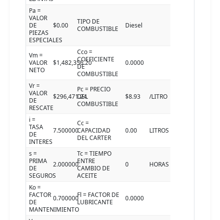
Pa =
VALOR
TIPO DE
DE
$0.00
Diesel
COMBUSTIBLE
PIEZAS
ESPECIALES
Cco =
Vm =
COEFICIENTE
VALOR
$1,482,356.20
0.0000
DE
NETO
COMBUSTIBLE
Vr =
Pc = PRECIO
VALOR
$296,471.24
DEL
$8.93
/LITRO
DE
COMBUSTIBLE
RESCATE
i =
Cc =
TASA
7.500000
CAPACIDAD
0.00
LITROS
DE
DEL CARTER
INTERES
s =
Tc = TIEMPO
PRIMA
ENTRE
2.000000
0
HORAS
DE
CAMBIO DE
SEGUROS
ACEITE
Ko =
FACTOR
Fl = FACTOR DE
0.700000
0.0000
DE
LUBRICANTE
MANTENIMIENTO