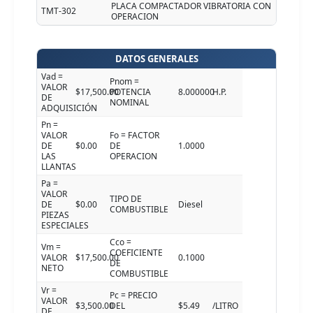
PLACA COMPACTADOR VIBRATORIA CON
TMT-302
OPERACION
DATOS GENERALES
Vad =
Pnom =
VALOR
$17,500.00
POTENCIA
8.000000
H.P.
DE
NOMINAL
ADQUISICIÓN
Pn =
VALOR
Fo = FACTOR
DE
$0.00
DE
1.0000
LAS
OPERACION
LLANTAS
Pa =
VALOR
TIPO DE
DE
$0.00
Diesel
COMBUSTIBLE
PIEZAS
ESPECIALES
Cco =
Vm =
COEFICIENTE
VALOR
$17,500.00
0.1000
DE
NETO
COMBUSTIBLE
Vr =
Pc = PRECIO
VALOR
$3,500.00
DEL
$5.49
/LITRO
DE