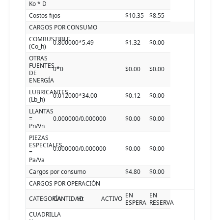
Ko * D
Costos fijos
$10.35
$8.55
CARGOS POR CONSUMO
COMBUSTIBLE
0.800000*5.49
$1.32
$0.00
(Co_h)
OTRAS
FUENTES
0*0
$0.00
$0.00
DE
ENERGÍA
LUBRICANTES
0.012000*34.00
$0.12
$0.00
(Lb_h)
LLANTAS
=
0.000000/0.000000
$0.00
$0.00
Pn/Vn
PIEZAS
ESPECIALES
0.000000/0.000000
$0.00
$0.00
=
Pa/Va
Cargos por consumo
$4.80
$0.00
CARGOS POR OPERACIÓN
EN
EN
CATEGORÍA
CANTIDAD
Ht
ACTIVO
ESPERA
RESERVA
CUADRILLA