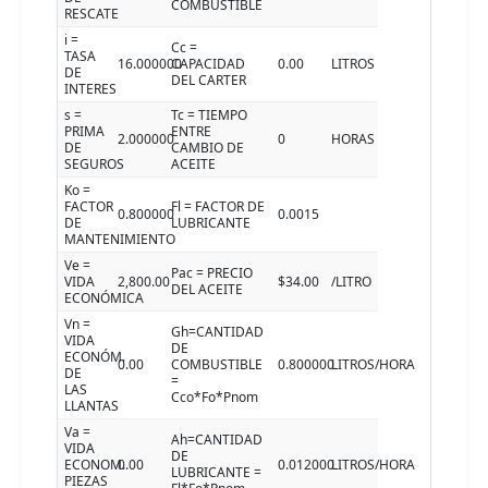
COMBUSTIBLE
RESCATE
i =
Cc =
TASA
16.000000
CAPACIDAD
0.00
LITROS
DE
DEL CARTER
INTERES
s =
Tc = TIEMPO
PRIMA
ENTRE
2.000000
0
HORAS
DE
CAMBIO DE
SEGUROS
ACEITE
Ko =
FACTOR
Fl = FACTOR DE
0.800000
0.0015
DE
LUBRICANTE
MANTENIMIENTO
Ve =
Pac = PRECIO
VIDA
2,800.00
$34.00
/LITRO
DEL ACEITE
ECONÓMICA
Vn =
Gh=CANTIDAD
VIDA
DE
ECONÓM.
0.00
COMBUSTIBLE
0.800000
LITROS/HORA
DE
=
LAS
Cco*Fo*Pnom
LLANTAS
Va =
Ah=CANTIDAD
VIDA
DE
ECONOM.
0.00
0.012000
LITROS/HORA
LUBRICANTE =
PIEZAS