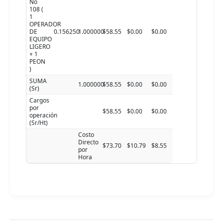
No
108 (
1
OPERADOR
DE
0.156250
1.000000
$58.55
$0.00
$0.00
EQUIPO
LIGERO
+ 1
PEON
)
SUMA
1.000000
$58.55
$0.00
$0.00
(Sr)
Cargos
por
$58.55
$0.00
$0.00
operación
(Sr/Ht)
Costo
Directo
$73.70
$10.79
$8.55
por
Hora