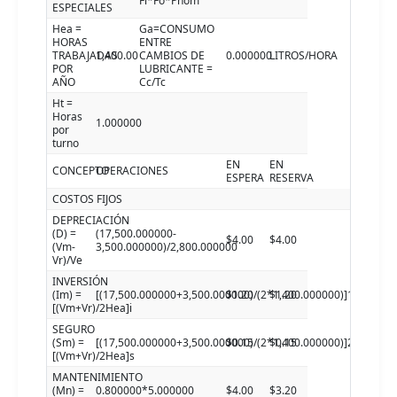
Fl*Fo*Pnom
ESPECIALES
Hea =
Ga=CONSUMO
HORAS
ENTRE
TRABAJADAS
1,400.00
CAMBIOS DE
0.000000
LITROS/HORA
POR
LUBRICANTE =
AÑO
Cc/Tc
Ht =
Horas
1.000000
por
turno
EN
EN
CONCEPTO
OPERACIONES
ESPERA
RESERVA
COSTOS FIJOS
DEPRECIACIÓN
(D) =
(17,500.000000-
$4.00
$4.00
(Vm-
3,500.000000)/2,800.000000
Vr)/Ve
INVERSIÓN
(Im) =
[(17,500.000000+3,500.000000)/(2*1,400.000000)]16.00000
$1.20
$1.20
[(Vm+Vr)/2Hea]i
SEGURO
(Sm) =
[(17,500.000000+3,500.000000)/(2*1,400.000000)]2.000000
$0.15
$0.15
[(Vm+Vr)/2Hea]s
MANTENIMIENTO
(Mn) =
0.800000*5.000000
$4.00
$3.20