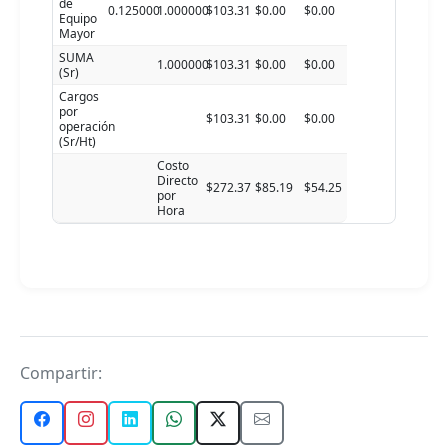
de
0.125000
1.000000
$103.31
$0.00
$0.00
Equipo
Mayor
SUMA
1.000000
$103.31
$0.00
$0.00
(Sr)
Cargos
por
$103.31
$0.00
$0.00
operación
(Sr/Ht)
Costo
Directo
$272.37
$85.19
$54.25
por
Hora
Compartir: