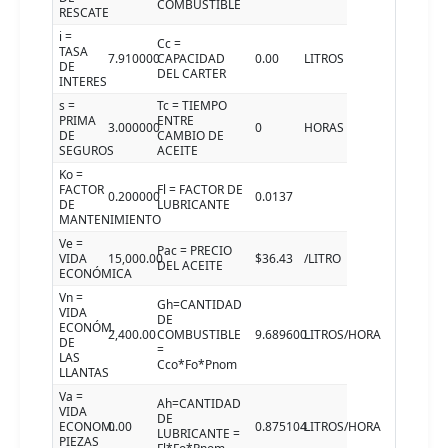
COMBUSTIBLE
RESCATE
i =
Cc =
TASA
7.910000
CAPACIDAD
0.00
LITROS
DE
DEL CARTER
INTERES
s =
Tc = TIEMPO
PRIMA
ENTRE
3.000000
0
HORAS
DE
CAMBIO DE
SEGUROS
ACEITE
Ko =
FACTOR
Fl = FACTOR DE
0.200000
0.0137
DE
LUBRICANTE
MANTENIMIENTO
Ve =
Pac = PRECIO
VIDA
15,000.00
$36.43
/LITRO
DEL ACEITE
ECONÓMICA
Vn =
Gh=CANTIDAD
VIDA
DE
ECONÓM.
2,400.00
COMBUSTIBLE
9.689600
LITROS/HORA
DE
=
LAS
Cco*Fo*Pnom
LLANTAS
Va =
Ah=CANTIDAD
VIDA
DE
ECONOM.
0.00
0.875104
LITROS/HORA
LUBRICANTE =
PIEZAS