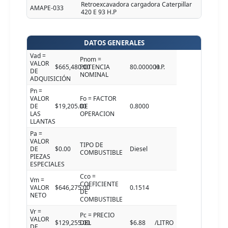
Retroexcavadora cargadora Caterpillar
AMAPE-033
420 E 93 H.P
DATOS GENERALES
Vad =
Pnom =
VALOR
$665,480.00
POTENCIA
80.000000
H.P.
DE
NOMINAL
ADQUISICIÓN
Pn =
VALOR
Fo = FACTOR
DE
$19,205.00
DE
0.8000
LAS
OPERACION
LLANTAS
Pa =
VALOR
TIPO DE
DE
$0.00
Diesel
COMBUSTIBLE
PIEZAS
ESPECIALES
Cco =
Vm =
COEFICIENTE
VALOR
$646,275.00
0.1514
DE
NETO
COMBUSTIBLE
Vr =
Pc = PRECIO
VALOR
$129,255.00
DEL
$6.88
/LITRO
DE