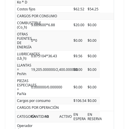
Ko * D
Costos fijos
$62.52
$54.25
CARGOS POR CONSUMO
COMBUSTIBLE
9.689600*6.88
$20.00
$0.00
(Co_h)
OTRAS
FUENTES
0*0
$0.00
$0.00
DE
ENERGÍA
LUBRICANTES
0.875104*36.43
$9.56
$0.00
(Lb_h)
LLANTAS
=
19,205.000000/2,400.000000
$0.00
$0.00
Pn/Vn
PIEZAS
ESPECIALES
0.000000/0.000000
$0.00
$0.00
=
Pa/Va
Cargos por consumo
$106.54
$0.00
CARGOS POR OPERACIÓN
EN
EN
CATEGORÍA
CANTIDAD
Ht
ACTIVO
ESPERA
RESERVA
Operador