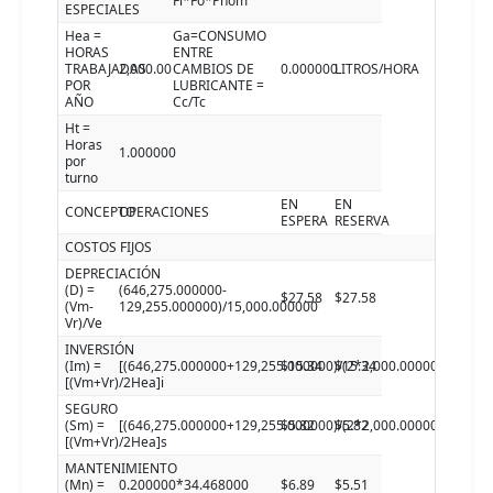
Fl*Fo*Pnom
ESPECIALES
Hea =
Ga=CONSUMO
HORAS
ENTRE
TRABAJADAS
2,000.00
CAMBIOS DE
0.000000
LITROS/HORA
POR
LUBRICANTE =
AÑO
Cc/Tc
Ht =
Horas
1.000000
por
turno
EN
EN
CONCEPTO
OPERACIONES
ESPERA
RESERVA
COSTOS FIJOS
DEPRECIACIÓN
(D) =
(646,275.000000-
$27.58
$27.58
(Vm-
129,255.000000)/15,000.000000
Vr)/Ve
INVERSIÓN
(Im) =
[(646,275.000000+129,255.000000)/(2*2,000.000000)]7.910
$15.34
$15.34
[(Vm+Vr)/2Hea]i
SEGURO
(Sm) =
[(646,275.000000+129,255.000000)/(2*2,000.000000)]3.000
$5.82
$5.82
[(Vm+Vr)/2Hea]s
MANTENIMIENTO
(Mn) =
0.200000*34.468000
$6.89
$5.51