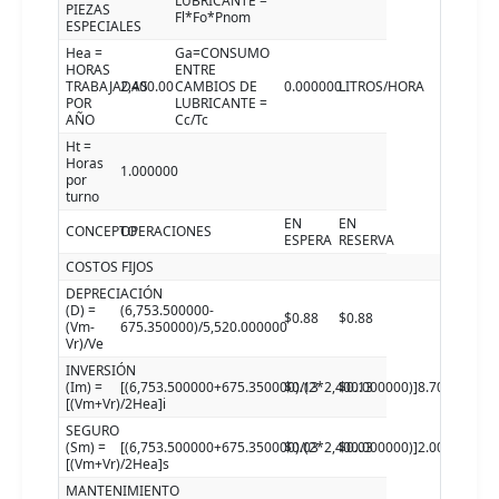
LUBRICANTE =
PIEZAS
Fl*Fo*Pnom
ESPECIALES
Hea =
Ga=CONSUMO
HORAS
ENTRE
TRABAJADAS
2,400.00
CAMBIOS DE
0.000000
LITROS/HORA
POR
LUBRICANTE =
AÑO
Cc/Tc
Ht =
Horas
1.000000
por
turno
EN
EN
CONCEPTO
OPERACIONES
ESPERA
RESERVA
COSTOS FIJOS
DEPRECIACIÓN
(D) =
(6,753.500000-
$0.88
$0.88
(Vm-
675.350000)/5,520.000000
Vr)/Ve
INVERSIÓN
(Im) =
[(6,753.500000+675.350000)/(2*2,400.000000)]8.700000
$0.13
$0.13
[(Vm+Vr)/2Hea]i
SEGURO
(Sm) =
[(6,753.500000+675.350000)/(2*2,400.000000)]2.000000
$0.03
$0.03
[(Vm+Vr)/2Hea]s
MANTENIMIENTO