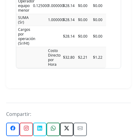
Operador
equipo
0.125000
1.000000
$28.14
$0.00
$0.00
menor
SUMA
1.000000
$28.14
$0.00
$0.00
(Sr)
Cargos
por
$28.14
$0.00
$0.00
operación
(Sr/Ht)
Costo
Directo
$32.80
$2.21
$1.22
por
Hora
Compartir: