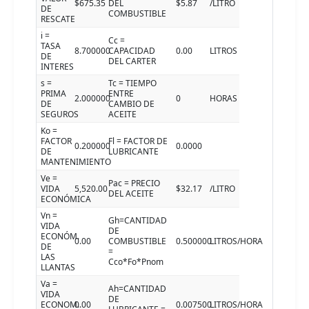
$675.35
DEL
$5.87
/LITRO
DE
COMBUSTIBLE
RESCATE
i =
Cc =
TASA
8.700000
CAPACIDAD
0.00
LITROS
DE
DEL CARTER
INTERES
s =
Tc = TIEMPO
PRIMA
ENTRE
2.000000
0
HORAS
DE
CAMBIO DE
SEGUROS
ACEITE
Ko =
FACTOR
Fl = FACTOR DE
0.200000
0.0000
DE
LUBRICANTE
MANTENIMIENTO
Ve =
Pac = PRECIO
VIDA
5,520.00
$32.17
/LITRO
DEL ACEITE
ECONÓMICA
Vn =
Gh=CANTIDAD
VIDA
DE
ECONÓM.
0.00
COMBUSTIBLE
0.500000
LITROS/HORA
DE
=
LAS
Cco*Fo*Pnom
LLANTAS
Va =
Ah=CANTIDAD
VIDA
DE
ECONOM.
0.00
0.007500
LITROS/HORA