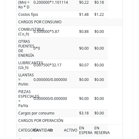
(Mn) =
0.200000*1.101114
$0.22
$0.18
Ko * D
Costos fijos
$1.48
$1.22
CARGOS POR CONSUMO
COMBUSTIBLE
0.500000*5.87
$0.88
$0.00
(Co_h)
OTRAS
FUENTES
0*0
$0.00
$0.00
DE
ENERGÍA
LUBRICANTES
0.007500*32.17
$0.07
$0.00
(Lb_h)
LLANTAS
=
0.000000/0.000000
$0.00
$0.00
Pn/Vn
PIEZAS
ESPECIALES
0.000000/0.000000
$0.00
$0.00
=
Pa/Va
Cargos por consumo
$3.18
$0.00
CARGOS POR OPERACIÓN
EN
EN
CATEGORÍA
CANTIDAD
Ht
ACTIVO
ESPERA
RESERVA