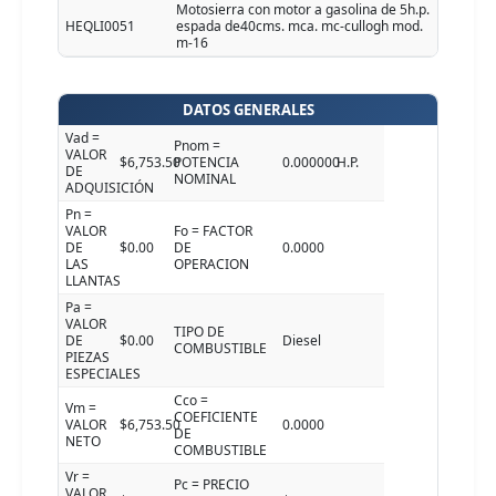
Motosierra con motor a gasolina de 5h.p.
HEQLI0051
espada de40cms. mca. mc-cullogh mod.
m-16
DATOS GENERALES
Vad =
Pnom =
VALOR
$6,753.50
POTENCIA
0.000000
H.P.
DE
NOMINAL
ADQUISICIÓN
Pn =
VALOR
Fo = FACTOR
DE
$0.00
DE
0.0000
LAS
OPERACION
LLANTAS
Pa =
VALOR
TIPO DE
DE
$0.00
Diesel
COMBUSTIBLE
PIEZAS
ESPECIALES
Cco =
Vm =
COEFICIENTE
VALOR
$6,753.50
0.0000
DE
NETO
COMBUSTIBLE
Vr =
Pc = PRECIO
VALOR