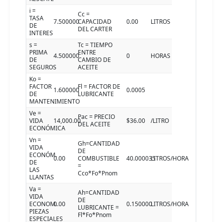
i =
Cc =
TASA
7.500000
CAPACIDAD
0.00
LITROS
DE
DEL CARTER
INTERES
s =
Tc = TIEMPO
PRIMA
ENTRE
4.500000
0
HORAS
DE
CAMBIO DE
SEGUROS
ACEITE
Ko =
FACTOR
Fl = FACTOR DE
1.600000
0.0005
DE
LUBRICANTE
MANTENIMIENTO
Ve =
Pac = PRECIO
VIDA
14,000.00
$36.00
/LITRO
DEL ACEITE
ECONÓMICA
Vn =
Gh=CANTIDAD
VIDA
DE
ECONÓM.
0.00
COMBUSTIBLE
40.000035
LITROS/HORA
DE
=
LAS
Cco*Fo*Pnom
LLANTAS
Va =
Ah=CANTIDAD
VIDA
DE
ECONOM.
0.00
0.150000
LITROS/HORA
LUBRICANTE =
PIEZAS
Fl*Fo*Pnom
ESPECIALES