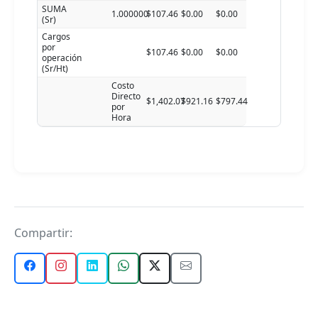
SUMA
1.000000
$107.46
$0.00
$0.00
(Sr)
Cargos
por
$107.46
$0.00
$0.00
operación
(Sr/Ht)
Costo
Directo
$1,402.07
$921.16
$797.44
por
Hora
Compartir: