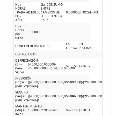
Hea =
Ga=CONSUMO
HORAS
ENTRE
TRABAJADAS
2,800.00
CAMBIOS DE
0.000000
LITROS/HORA
POR
LUBRICANTE =
AÑO
Cc/Tc
Ht =
Horas
1.000000
por
turno
EN
EN
CONCEPTO
OPERACIONES
ESPERA
RESERVA
COSTOS FIJOS
DEPRECIACIÓN
(D) =
(4,600,000.000000-
$236.57
$236.57
(Vm-
460,000.000000)/14,000.000000
Vr)/Ve
INVERSIÓN
(Im) =
[(4,600,000.000000+460,000.000000)/(2*2,800.000000)]7.5
$67.77
$67.77
[(Vm+Vr)/2Hea]i
SEGURO
(Sm) =
[(4,600,000.000000+460,000.000000)/(2*2,800.000000)]4.5
$40.66
$40.66
[(Vm+Vr)/2Hea]s
MANTENIMIENTO
(Mn) =
1.600000*295.714285
$473.14
$378.51
Ko * D