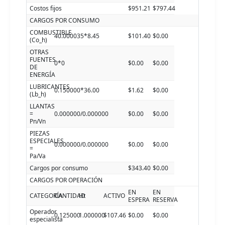
Costos fijos
$951.21
$797.44
CARGOS POR CONSUMO
COMBUSTIBLE
40.000035*8.45
$101.40
$0.00
(Co_h)
OTRAS
FUENTES
0*0
$0.00
$0.00
DE
ENERGÍA
LUBRICANTES
0.150000*36.00
$1.62
$0.00
(Lb_h)
LLANTAS
=
0.000000/0.000000
$0.00
$0.00
Pn/Vn
PIEZAS
ESPECIALES
0.000000/0.000000
$0.00
$0.00
=
Pa/Va
Cargos por consumo
$343.40
$0.00
CARGOS POR OPERACIÓN
EN
EN
CATEGORÍA
CANTIDAD
Ht
ACTIVO
ESPERA
RESERVA
Operador
0.125000
1.000000
$107.46
$0.00
$0.00
especialista