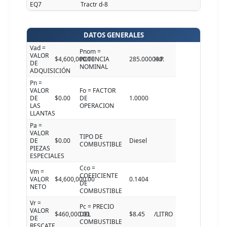
EQ7
Tractr d-8
DATOS GENERALES
Vad =
Pnom =
VALOR
$4,600,000.00
POTENCIA
285.000000
H.P.
DE
NOMINAL
ADQUISICIÓN
Pn =
VALOR
Fo = FACTOR
DE
$0.00
DE
1.0000
LAS
OPERACION
LLANTAS
Pa =
VALOR
TIPO DE
DE
$0.00
Diesel
COMBUSTIBLE
PIEZAS
ESPECIALES
Cco =
Vm =
COEFICIENTE
VALOR
$4,600,000.00
0.1404
DE
NETO
COMBUSTIBLE
Vr =
Pc = PRECIO
VALOR
$460,000.00
DEL
$8.45
/LITRO
DE
COMBUSTIBLE
RESCATE