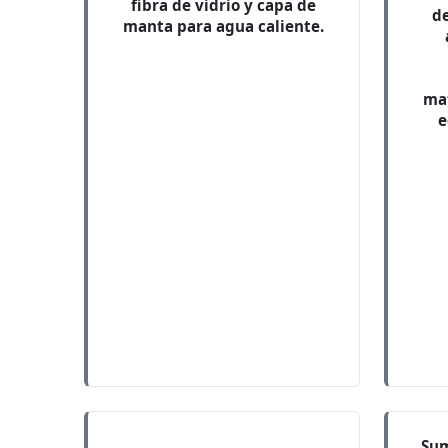
fibra de vidrio y capa de
d
manta para agua caliente.
mat
e
Sum