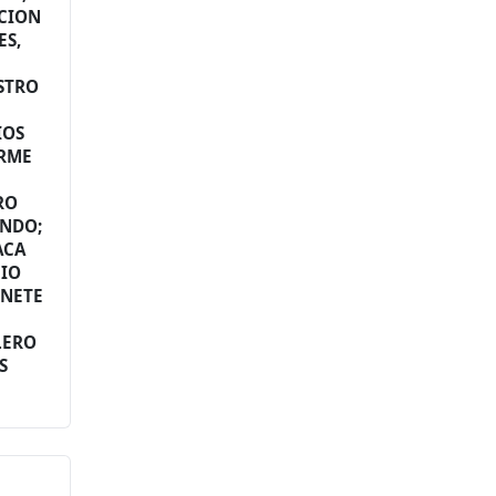
ACION
ES,
STRO
IOS
IRME
RO
NDO;
ACA
NIO
INETE
LERO
S