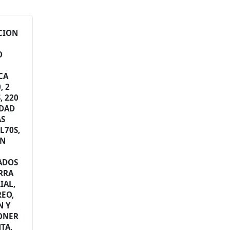
CION
O
CA
, 2
, 220
IDAD
AS
L70S,
IN
ADOS
ERRA
IAL,
REO,
N Y
PONER
TA,