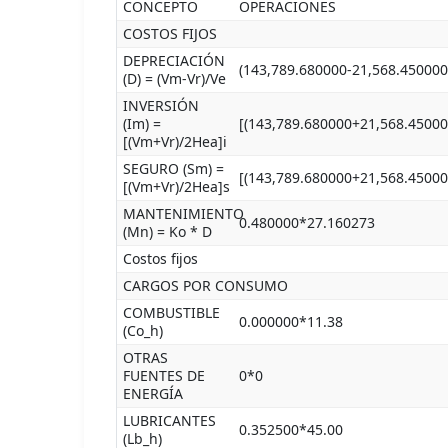
CONCEPTO
OPERACIONES
COSTOS FIJOS
DEPRECIACIÓN
(143,789.680000-21,568.450000
(D) = (Vm-Vr)/Ve
INVERSIÓN
(Im) =
[(143,789.680000+21,568.45000
[(Vm+Vr)/2Hea]i
SEGURO (Sm) =
[(143,789.680000+21,568.45000
[(Vm+Vr)/2Hea]s
MANTENIMIENTO
0.480000*27.160273
(Mn) = Ko * D
Costos fijos
CARGOS POR CONSUMO
COMBUSTIBLE
0.000000*11.38
(Co_h)
OTRAS
FUENTES DE
0*0
ENERGÍA
LUBRICANTES
0.352500*45.00
(Lb_h)