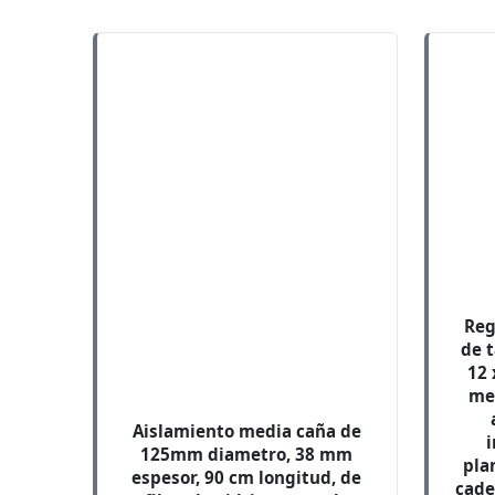
Reg
de t
12 
me
Aislamiento media caña de
i
125mm diametro, 38 mm
pla
espesor, 90 cm longitud, de
cade