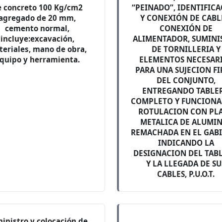
e concreto 100 Kg/cm2
“PEINADO”, IDENTIFIC
agregado de 20 mm,
Y CONEXIÓN DE CABL
cemento normal,
CONEXIÓN DE
incluye:excavación,
ALIMENTADOR, SUMINI
eriales, mano de obra,
DE TORNILLERIA Y
quipo y herramienta.
ELEMENTOS NECESAR
PARA UNA SUJECION F
DEL CONJUNTO,
ENTREGANDO TABLE
COMPLETO Y FUNCIONA
ROTULACION CON PL
METALICA DE ALUMI
REMACHADA EN EL GAB
INDICANDO LA
DESIGNACION DEL TAB
Y LA LLEGADA DE SU
CABLES, P.U.O.T.
inistro y colocación de