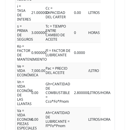
i =
Cc =
TASA
21.000000
CAPACIDAD
0.00
LITROS
DE
DEL CARTER
INTERES
s =
Tc = TIEMPO
PRIMA
ENTRE
3.000000
0
HORAS
DE
CAMBIO DE
SEGUROS
ACEITE
Ko =
FACTOR
Fl = FACTOR DE
0.900000
0.0000
DE
LUBRICANTE
MANTENIMIENTO
Ve =
Pac = PRECIO
VIDA
7,000.00
/LITRO
DEL ACEITE
ECONÓMICA
Vn =
Gh=CANTIDAD
VIDA
DE
ECONÓM.
0.00
COMBUSTIBLE
2.800000
LITROS/HORA
DE
=
LAS
Cco*Fo*Pnom
LLANTAS
Va =
Ah=CANTIDAD
VIDA
DE
ECONOM.
0.00
LITROS/HORA
LUBRICANTE =
PIEZAS
Fl*Fo*Pnom
ESPECIALES