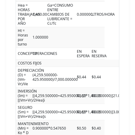
Hea =
Ga=CONSUMO
HORAS
ENTRE
TRABAJADAS
1,400.00
CAMBIOS DE
0.000000
LITROS/HORA
POR
LUBRICANTE =
AÑO
Cc/Tc
Ht =
Horas
1.000000
por
turno
EN
EN
CONCEPTO
OPERACIONES
ESPERA
RESERVA
COSTOS FIJOS
DEPRECIACIÓN
(D) =
(4,259.500000-
$0.44
$0.44
(Vm-
425.950000)/7,000.000000
Vr)/Ve
INVERSIÓN
(Im) =
[(4,259.500000+425.950000)/(2*1,400.000000)]21.000000
$0.35
$0.35
[(Vm+Vr)/2Hea]i
SEGURO
(Sm) =
[(4,259.500000+425.950000)/(2*1,400.000000)]3.000000
$0.05
$0.05
[(Vm+Vr)/2Hea]s
MANTENIMIENTO
(Mn) =
0.900000*0.547650
$0.50
$0.40
Ko * D