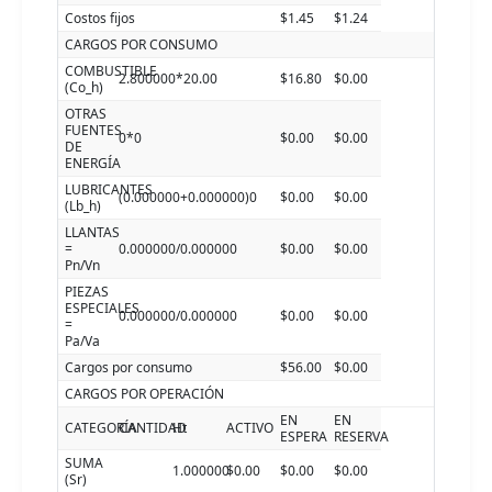
Costos fijos
$1.45
$1.24
CARGOS POR CONSUMO
COMBUSTIBLE
2.800000*20.00
$16.80
$0.00
(Co_h)
OTRAS
FUENTES
0*0
$0.00
$0.00
DE
ENERGÍA
LUBRICANTES
(0.000000+0.000000)0
$0.00
$0.00
(Lb_h)
LLANTAS
=
0.000000/0.000000
$0.00
$0.00
Pn/Vn
PIEZAS
ESPECIALES
0.000000/0.000000
$0.00
$0.00
=
Pa/Va
Cargos por consumo
$56.00
$0.00
CARGOS POR OPERACIÓN
EN
EN
CATEGORÍA
CANTIDAD
Ht
ACTIVO
ESPERA
RESERVA
SUMA
1.000000
$0.00
$0.00
$0.00
(Sr)