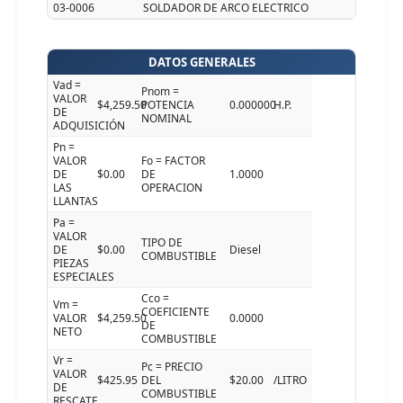
03-0006
SOLDADOR DE ARCO ELECTRICO
DATOS GENERALES
Vad =
Pnom =
VALOR
$4,259.50
POTENCIA
0.000000
H.P.
DE
NOMINAL
ADQUISICIÓN
Pn =
VALOR
Fo = FACTOR
DE
$0.00
DE
1.0000
LAS
OPERACION
LLANTAS
Pa =
VALOR
TIPO DE
DE
$0.00
Diesel
COMBUSTIBLE
PIEZAS
ESPECIALES
Cco =
Vm =
COEFICIENTE
VALOR
$4,259.50
0.0000
DE
NETO
COMBUSTIBLE
Vr =
Pc = PRECIO
VALOR
$425.95
DEL
$20.00
/LITRO
DE
COMBUSTIBLE
RESCATE