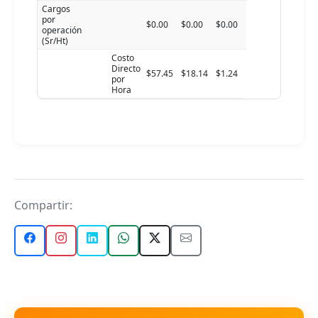
Cargos
por
$0.00
$0.00
$0.00
operación
(Sr/Ht)
Costo
Directo
$57.45
$18.14
$1.24
por
Hora
Compartir: