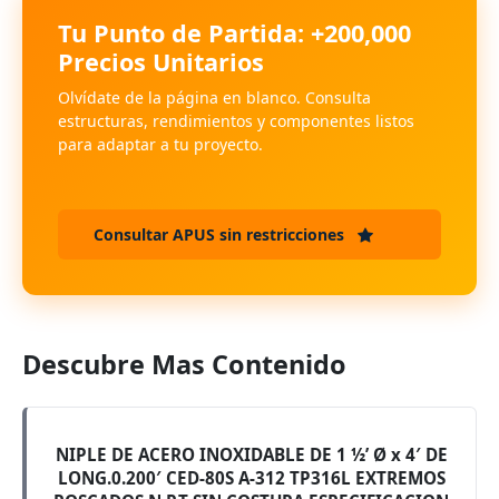
Tu Punto de Partida: +200,000
Precios Unitarios
Olvídate de la página en blanco. Consulta
estructuras, rendimientos y componentes listos
para adaptar a tu proyecto.
Consultar APUS sin restricciones
Descubre Mas Contenido
NIPLE DE ACERO INOXIDABLE DE 1 ½’ Ø x 4′ DE
LONG.0.200′ CED-80S A-312 TP316L EXTREMOS