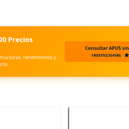
00 Precios
Consultar APUS sin
restricciones
structuras, rendimientos y
cto.