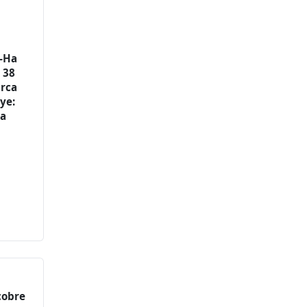
-Ha
 38
arca
uye:
 a
cobre