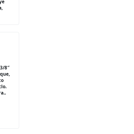
ye
a,
 3/8″
que,
co
lo.
a..