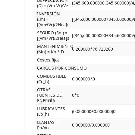
DEPRECIACIÓN
(345,600.000000-345.600000)/4
(D) = (Vm-Vr)/Ve
INVERSIÓN
(Im) =
[(345,600.000000+345.600000)/
[(Vm+Vr)/2Hea]i
SEGURO (Sm) =
[(345,600.000000+345.600000)/
[(Vm+Vr)/2Hea]s
MANTENIMIENTO
0.200000*76.723200
(Mn) = Ko * D
Costos fijos
CARGOS POR CONSUMO
COMBUSTIBLE
0.000000*0
(Co_h)
OTRAS
FUENTES DE
0*0
ENERGÍA
LUBRICANTES
(0.000000+0.000000)0
(Lb_h)
LLANTAS =
0.000000/0.000000
Pn/Vn