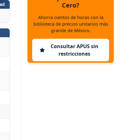
Cero?
ad
Ahorra cientos de horas con la
biblioteca de precios unitarios más
grande de México.
Consultar APUS sin
restricciones