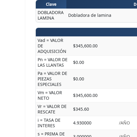
Clave
D
DOBLADORA
Dobladora de lamina
LAMINA
Vad = VALOR
DE
$345,600.00
ADQUISICIÓN
Pn = VALOR DE
$0.00
LAS LLANTAS
Pa = VALOR DE
PIEZAS
$0.00
ESPECIALES
Vm = VALOR
$345,600.00
NETO
Vr = VALOR DE
$345.60
RESCATE
i = TASA DE
4.930000
/AÑO
INTERES
s = PRIMA DE
3.000000
/AÑO