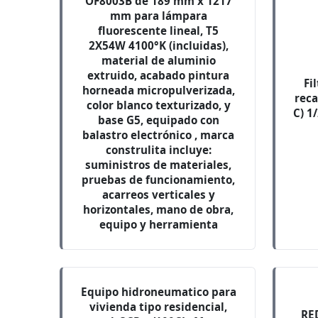
OF8003B de 189 mm x 1217
mm para lámpara
fluorescente lineal, T5
2X54W 4100°K (incluidas),
material de aluminio
extruido, acabado pintura
Fi
horneada micropulverizada,
reca
color blanco texturizado, y
C) 1
base G5, equipado con
balastro electrónico , marca
construlita incluye:
suministros de materiales,
pruebas de funcionamiento,
acarreos verticales y
horizontales, mano de obra,
equipo y herramienta
Equipo hidroneumatico para
vivienda tipo residencial,
RE