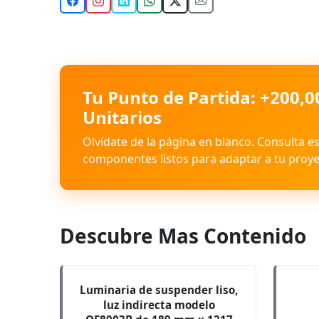
Tu Punto de Partida: +200,0
Unitarios
Olvídate de la página en blanco. Consulta e
componentes listos para adaptar a tu proye
Descubre Mas Contenido
Luminaria de suspender liso,
luz indirecta modelo