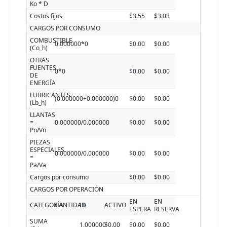
Ko * D
Costos fijos
$3.55
$3.03
CARGOS POR CONSUMO
COMBUSTIBLE
0.000000*0
$0.00
$0.00
(Co_h)
OTRAS
FUENTES
0*0
$0.00
$0.00
DE
ENERGÍA
LUBRICANTES
(0.000000+0.000000)0
$0.00
$0.00
(Lb_h)
LLANTAS
=
0.000000/0.000000
$0.00
$0.00
Pn/Vn
PIEZAS
ESPECIALES
0.000000/0.000000
$0.00
$0.00
=
Pa/Va
Cargos por consumo
$0.00
$0.00
CARGOS POR OPERACIÓN
EN
EN
CATEGORÍA
CANTIDAD
Ht
ACTIVO
ESPERA
RESERVA
SUMA
1.000000
$0.00
$0.00
$0.00