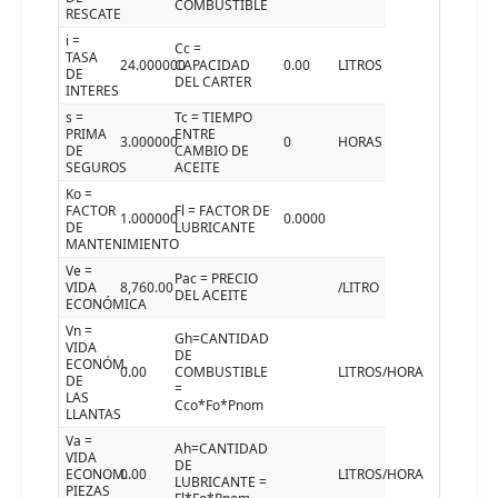
COMBUSTIBLE
RESCATE
i =
Cc =
TASA
24.000000
CAPACIDAD
0.00
LITROS
DE
DEL CARTER
INTERES
s =
Tc = TIEMPO
PRIMA
ENTRE
3.000000
0
HORAS
DE
CAMBIO DE
SEGUROS
ACEITE
Ko =
FACTOR
Fl = FACTOR DE
1.000000
0.0000
DE
LUBRICANTE
MANTENIMIENTO
Ve =
Pac = PRECIO
VIDA
8,760.00
/LITRO
DEL ACEITE
ECONÓMICA
Vn =
Gh=CANTIDAD
VIDA
DE
ECONÓM.
0.00
COMBUSTIBLE
LITROS/HORA
DE
=
LAS
Cco*Fo*Pnom
LLANTAS
Va =
Ah=CANTIDAD
VIDA
DE
ECONOM.
0.00
LITROS/HORA
LUBRICANTE =
PIEZAS