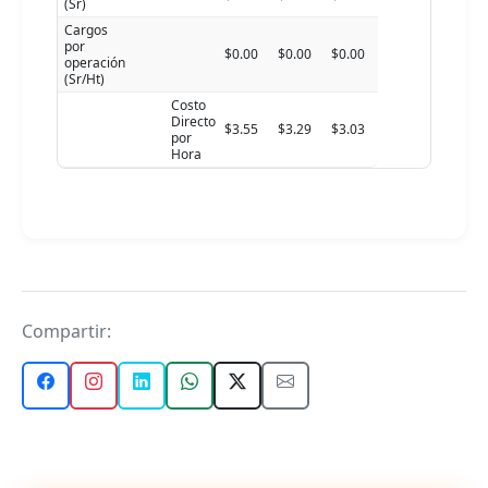
(Sr)
Cargos
por
$0.00
$0.00
$0.00
operación
(Sr/Ht)
Costo
Directo
$3.55
$3.29
$3.03
por
Hora
Compartir: