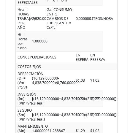
Fl*Fo*Pnom
ESPECIALES
Hea =
Ga=CONSUMO
HORAS
ENTRE
TRABAJADAS
2,920.00
CAMBIOS DE
0.000000
LITROS/HORA
POR
LUBRICANTE =
AÑO
Cc/Tc
Ht =
Horas
1.000000
por
turno
EN
EN
CONCEPTO
OPERACIONES
ESPERA
RESERVA
COSTOS FIJOS
DEPRECIACIÓN
(D) =
(16,129.000000-
$1.03
$1.03
(Vm-
4,838.700000)/8,760.000000
Vr)/Ve
INVERSIÓN
(Im) =
[(16,129.000000+4,838.700000)/(2*2,920.000000)]24.00000
$0.86
$0.86
[(Vm+Vr)/2Hea]i
SEGURO
(Sm) =
[(16,129.000000+4,838.700000)/(2*2,920.000000)]3.000000
$0.11
$0.11
[(Vm+Vr)/2Hea]s
MANTENIMIENTO
(Mn) =
1.000000*1.288847
$1.29
$1.03