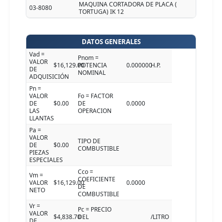
MAQUINA CORTADORA DE PLACA (
03-8080
TORTUGA) IK 12
DATOS GENERALES
Vad =
Pnom =
VALOR
$16,129.00
POTENCIA
0.000000
H.P.
DE
NOMINAL
ADQUISICIÓN
Pn =
VALOR
Fo = FACTOR
DE
$0.00
DE
0.0000
LAS
OPERACION
LLANTAS
Pa =
VALOR
TIPO DE
DE
$0.00
COMBUSTIBLE
PIEZAS
ESPECIALES
Cco =
Vm =
COEFICIENTE
VALOR
$16,129.00
0.0000
DE
NETO
COMBUSTIBLE
Vr =
Pc = PRECIO
VALOR
$4,838.70
DEL
/LITRO
DE