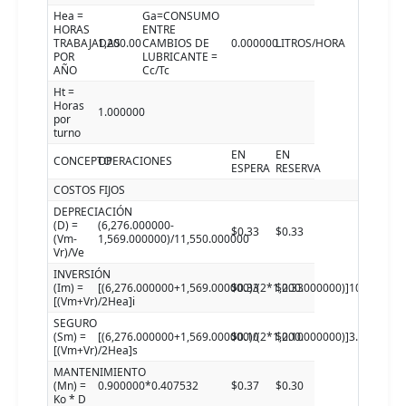
Hea =
Ga=CONSUMO
HORAS
ENTRE
TRABAJADAS
1,200.00
CAMBIOS DE
0.000000
LITROS/HORA
POR
LUBRICANTE =
AÑO
Cc/Tc
Ht =
Horas
1.000000
por
turno
EN
EN
CONCEPTO
OPERACIONES
ESPERA
RESERVA
COSTOS FIJOS
DEPRECIACIÓN
(D) =
(6,276.000000-
$0.33
$0.33
(Vm-
1,569.000000)/11,550.000000
Vr)/Ve
INVERSIÓN
(Im) =
[(6,276.000000+1,569.000000)/(2*1,200.000000)]10.000000
$0.33
$0.33
[(Vm+Vr)/2Hea]i
SEGURO
(Sm) =
[(6,276.000000+1,569.000000)/(2*1,200.000000)]3.000000
$0.10
$0.10
[(Vm+Vr)/2Hea]s
MANTENIMIENTO
(Mn) =
0.900000*0.407532
$0.37
$0.30
Ko * D