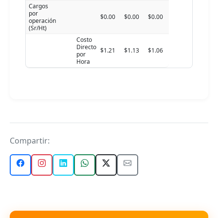
Cargos
por
$0.00
$0.00
$0.00
operación
(Sr/Ht)
Costo
Directo
$1.21
$1.13
$1.06
por
Hora
Compartir: