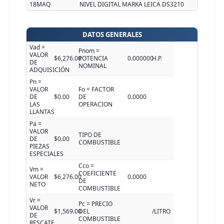
18MAQ
NIVEL DIGITAL MARKA LEICA DS3210
DATOS GENERALES
Vad =
Pnom =
VALOR
$6,276.00
POTENCIA
0.000000
H.P.
DE
NOMINAL
ADQUISICIÓN
Pn =
VALOR
Fo = FACTOR
DE
$0.00
DE
0.0000
LAS
OPERACION
LLANTAS
Pa =
VALOR
TIPO DE
DE
$0.00
COMBUSTIBLE
PIEZAS
ESPECIALES
Cco =
Vm =
COEFICIENTE
VALOR
$6,276.00
0.0000
DE
NETO
COMBUSTIBLE
Vr =
Pc = PRECIO
VALOR
$1,569.00
DEL
/LITRO
DE
COMBUSTIBLE
RESCATE