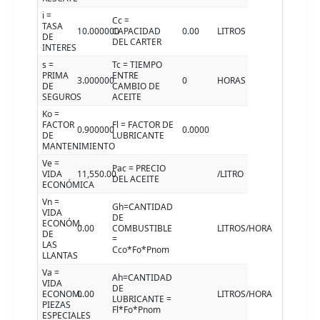
i =
Cc =
TASA
10.000000
CAPACIDAD
0.00
LITROS
DE
DEL CARTER
INTERES
s =
Tc = TIEMPO
PRIMA
ENTRE
3.000000
0
HORAS
DE
CAMBIO DE
SEGUROS
ACEITE
Ko =
FACTOR
Fl = FACTOR DE
0.900000
0.0000
DE
LUBRICANTE
MANTENIMIENTO
Ve =
Pac = PRECIO
VIDA
11,550.00
/LITRO
DEL ACEITE
ECONÓMICA
Vn =
Gh=CANTIDAD
VIDA
DE
ECONÓM.
0.00
COMBUSTIBLE
LITROS/HORA
DE
=
LAS
Cco*Fo*Pnom
LLANTAS
Va =
Ah=CANTIDAD
VIDA
DE
ECONOM.
0.00
LITROS/HORA
LUBRICANTE =
PIEZAS
Fl*Fo*Pnom
ESPECIALES