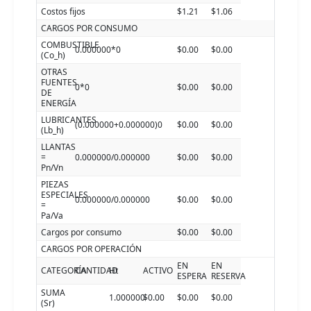
Costos fijos
$1.21
$1.06
CARGOS POR CONSUMO
COMBUSTIBLE
0.000000*0
$0.00
$0.00
(Co_h)
OTRAS
FUENTES
0*0
$0.00
$0.00
DE
ENERGÍA
LUBRICANTES
(0.000000+0.000000)0
$0.00
$0.00
(Lb_h)
LLANTAS
=
0.000000/0.000000
$0.00
$0.00
Pn/Vn
PIEZAS
ESPECIALES
0.000000/0.000000
$0.00
$0.00
=
Pa/Va
Cargos por consumo
$0.00
$0.00
CARGOS POR OPERACIÓN
EN
EN
CATEGORÍA
CANTIDAD
Ht
ACTIVO
ESPERA
RESERVA
SUMA
1.000000
$0.00
$0.00
$0.00
(Sr)