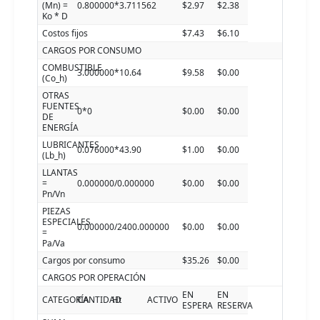
(Mn) =
0.800000*3.711562
$2.97
$2.38
Ko * D
Costos fijos
$7.43
$6.10
CARGOS POR CONSUMO
COMBUSTIBLE
3.000000*10.64
$9.58
$0.00
(Co_h)
OTRAS
FUENTES
0*0
$0.00
$0.00
DE
ENERGÍA
LUBRICANTES
0.076000*43.90
$1.00
$0.00
(Lb_h)
LLANTAS
=
0.000000/0.000000
$0.00
$0.00
Pn/Vn
PIEZAS
ESPECIALES
0.000000/2400.000000
$0.00
$0.00
=
Pa/Va
Cargos por consumo
$35.26
$0.00
CARGOS POR OPERACIÓN
EN
EN
CATEGORÍA
CANTIDAD
Ht
ACTIVO
ESPERA
RESERVA