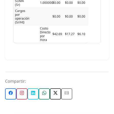
SUMA
1.000000
$0.00
$0.00
$0.00
(Sr)
Cargos
por
$0.00
$0.00
$0.00
operación
(Sr/Ht)
Costo
Directo
$42.69
$17.27
$6.10
por
Hora
Compartir: