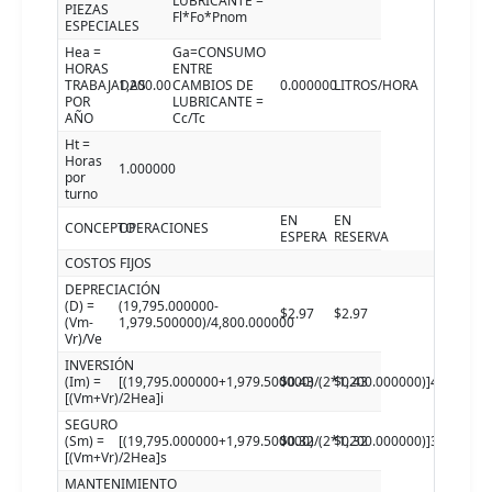
LUBRICANTE =
PIEZAS
Fl*Fo*Pnom
ESPECIALES
Hea =
Ga=CONSUMO
HORAS
ENTRE
TRABAJADAS
1,200.00
CAMBIOS DE
0.000000
LITROS/HORA
POR
LUBRICANTE =
AÑO
Cc/Tc
Ht =
Horas
1.000000
por
turno
EN
EN
CONCEPTO
OPERACIONES
ESPERA
RESERVA
COSTOS FIJOS
DEPRECIACIÓN
(D) =
(19,795.000000-
$2.97
$2.97
(Vm-
1,979.500000)/4,800.000000
Vr)/Ve
INVERSIÓN
(Im) =
[(19,795.000000+1,979.500000)/(2*1,200.000000)]4.770000
$0.43
$0.43
[(Vm+Vr)/2Hea]i
SEGURO
(Sm) =
[(19,795.000000+1,979.500000)/(2*1,200.000000)]3.500000
$0.32
$0.32
[(Vm+Vr)/2Hea]s
MANTENIMIENTO