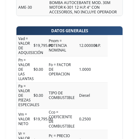
BOMBA AUTOCEBANTE MOD. 30M
AME-30
MOTOR K-301 12 H.P. 4" CON
ACCESORIOS, NO INCLUYE OPERADOR
DATOS GENERALES
Vad =
Pnom =
VALOR
$19,795.00
POTENCIA
12.000000
H.P.
DE
NOMINAL
ADQUISICIÓN
Pn =
VALOR
Fo = FACTOR
DE
$0.00
DE
1.0000
LAS
OPERACION
LLANTAS
Pa =
VALOR
TIPO DE
DE
$0.00
Diesel
COMBUSTIBLE
PIEZAS
ESPECIALES
Cco =
Vm =
COEFICIENTE
VALOR
$19,795.00
0.2500
DE
NETO
COMBUSTIBLE
Vr =
Pc = PRECIO
VALOR