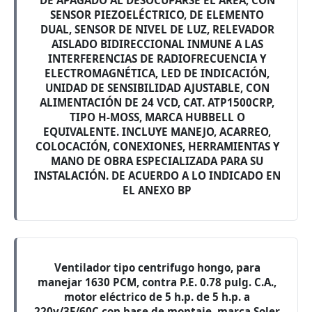
DE APAGADO AL DESOCUPARSE EL ÁREA, CON
SENSOR PIEZOELÉCTRICO, DE ELEMENTO
DUAL, SENSOR DE NIVEL DE LUZ, RELEVADOR
AISLADO BIDIRECCIONAL INMUNE A LAS
INTERFERENCIAS DE RADIOFRECUENCIA Y
ELECTROMAGNÉTICA, LED DE INDICACIÓN,
UNIDAD DE SENSIBILIDAD AJUSTABLE, CON
ALIMENTACIÓN DE 24 VCD, CAT. ATP1500CRP,
TIPO H-MOSS, MARCA HUBBELL O
EQUIVALENTE. INCLUYE MANEJO, ACARREO,
COLOCACIÓN, CONEXIONES, HERRAMIENTAS Y
MANO DE OBRA ESPECIALIZADA PARA SU
INSTALACIÓN. DE ACUERDO A LO INDICADO EN
EL ANEXO BP
Ventilador tipo centrifugo hongo, para
manejar 1630 PCM, contra P.E. 0.78 pulg. C.A.,
motor eléctrico de 5 h.p. de 5 h.p. a
220v/3F/60C con base de montaje, marca Soler