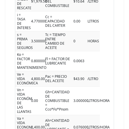
$1,979.50
DEL
$10.64
/LITRO
DE
COMBUSTIBLE
RESCATE
i =
Cc =
TASA
4.770000
CAPACIDAD
0.00
LITROS
DE
DEL CARTER
INTERES
s =
Tc = TIEMPO
PRIMA
ENTRE
3.500000
0
HORAS
DE
CAMBIO DE
SEGUROS
ACEITE
Ko =
FACTOR
Fl = FACTOR DE
0.800000
0.0063
DE
LUBRICANTE
MANTENIMIENTO
Ve =
Pac = PRECIO
VIDA
4,800.00
$43.90
/LITRO
DEL ACEITE
ECONÓMICA
Vn =
Gh=CANTIDAD
VIDA
DE
ECONÓM.
0.00
COMBUSTIBLE
3.000000
LITROS/HORA
DE
=
LAS
Cco*Fo*Pnom
LLANTAS
Va =
Ah=CANTIDAD
VIDA
DE
ECONOM.
2,400.00
0.076000
LITROS/HORA