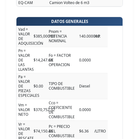
EQ-CAM
Camion Volteo de 6 m3
DATOS GENERALES
Vad =
Pnom =
VALOR
$385,000.00
POTENCIA
140.000000
H.P.
DE
NOMINAL
ADQUISICIÓN
Pn =
VALOR
Fo = FACTOR
DE
$14,247.68
DE
0.0000
LAS
OPERACION
LLANTAS
Pa =
VALOR
TIPO DE
DE
$0.00
Diesel
COMBUSTIBLE
PIEZAS
ESPECIALES
Cco =
Vm =
COEFICIENTE
VALOR
$370,752.32
0.0000
DE
NETO
COMBUSTIBLE
Vr =
Pc = PRECIO
VALOR
$74,150.46
DEL
$6.36
/LITRO
DE
COMBUSTIBLE
RESCATE