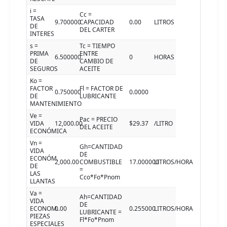
i =
Cc =
TASA
9.700000
CAPACIDAD
0.00
LITROS
DE
DEL CARTER
INTERES
s =
Tc = TIEMPO
PRIMA
ENTRE
6.500000
0
HORAS
DE
CAMBIO DE
SEGUROS
ACEITE
Ko =
FACTOR
Fl = FACTOR DE
0.750000
0.0000
DE
LUBRICANTE
MANTENIMIENTO
Ve =
Pac = PRECIO
VIDA
12,000.00
$29.37
/LITRO
DEL ACEITE
ECONÓMICA
Vn =
Gh=CANTIDAD
VIDA
DE
ECONÓM.
2,000.00
COMBUSTIBLE
17.000000
LITROS/HORA
DE
=
LAS
Cco*Fo*Pnom
LLANTAS
Va =
Ah=CANTIDAD
VIDA
DE
ECONOM.
0.00
0.255000
LITROS/HORA
LUBRICANTE =
PIEZAS
Fl*Fo*Pnom
ESPECIALES