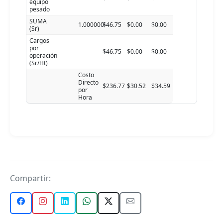
equipo
pesado
SUMA
1.000000
$46.75
$0.00
$0.00
(Sr)
Cargos
por
$46.75
$0.00
$0.00
operación
(Sr/Ht)
Costo
Directo
$236.77
$30.52
$34.59
por
Hora
Compartir: