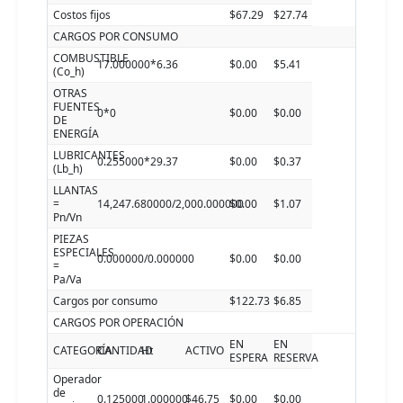
Costos fijos
$67.29
$27.74
CARGOS POR CONSUMO
COMBUSTIBLE
17.000000*6.36
$0.00
$5.41
(Co_h)
OTRAS
FUENTES
0*0
$0.00
$0.00
DE
ENERGÍA
LUBRICANTES
0.255000*29.37
$0.00
$0.37
(Lb_h)
LLANTAS
=
14,247.680000/2,000.000000
$0.00
$1.07
Pn/Vn
PIEZAS
ESPECIALES
0.000000/0.000000
$0.00
$0.00
=
Pa/Va
Cargos por consumo
$122.73
$6.85
CARGOS POR OPERACIÓN
EN
EN
CATEGORÍA
CANTIDAD
Ht
ACTIVO
ESPERA
RESERVA
Operador
de
0.125000
1.000000
$46.75
$0.00
$0.00