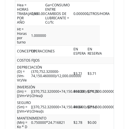
Hea =
Ga=CONSUMO
HORAS
ENTRE
TRABAJADAS
1,500.00
CAMBIOS DE
0.000000
LITROS/HORA
POR
LUBRICANTE =
AÑO
Cc/Tc
Ht =
Horas
1.000000
por
turno
EN
EN
CONCEPTO
OPERACIONES
ESPERA
RESERVA
COSTOS FIJOS
DEPRECIACIÓN
(D) =
(370,752.320000-
$3.71
$3.71
(Vm-
74,150.460000)/12,000.000000
Vr)/Ve
INVERSIÓN
(Im) =
[(370,752.320000+74,150.460000)/(2*1,500.000000)]9.7000
$14.39
$14.39
[(Vm+Vr)/2Hea]i
SEGURO
(Sm) =
[(370,752.320000+74,150.460000)/(2*1,500.000000)]6.5000
$9.64
$9.64
[(Vm+Vr)/2Hea]s
MANTENIMIENTO
(Mn) =
0.750000*24.716821
$2.78
$0.00
Ko * D