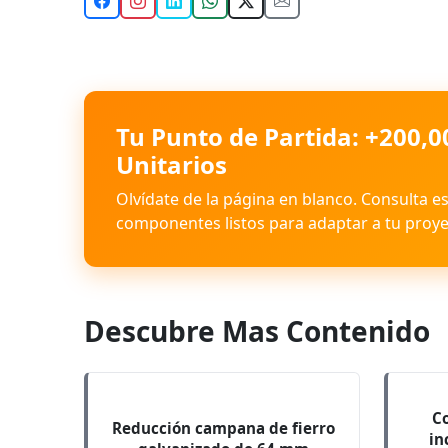
Tu Punto de Partida: +200,0
Unitarios
Olvídate de la página en blanco. Consulta e
componentes listos para adaptar a tu proye
Descubre Mas Contenido
Co
Reducción campana de fierro
in