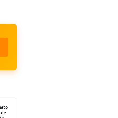
nato
a de