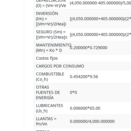
DEPRECIACIÓN
(4,050.000000-405.000000)/5,0
(D) = (Vm-Vr)/Ve
INVERSIÓN
(Im) =
[(4,050.000000+405.000000)/(2
[(Vm+Vr)/2Hea]i
SEGURO (Sm) =
[(4,050.000000+405.000000)/(2
[(Vm+Vr)/2Hea]s
MANTENIMIENTO
0.200000*0.729000
(Mn) = Ko * D
Costos fijos
CARGOS POR CONSUMO
COMBUSTIBLE
0.454200*9.56
(Co_h)
OTRAS
FUENTES DE
0*0
ENERGÍA
LUBRICANTES
0.006000*65.00
(Lb_h)
LLANTAS =
0.000000/4,000.000000
Pn/Vn