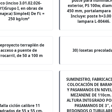
poste para iluminaci
co (inciso 3.01.02.026-
exterior, PS 100w, dia
01)Grupo I, en obras de
450 mm, portalampara 
naje:a) Simple4) De f’c =
Incluye: poste h=3.00
250 kg/cm²
lampara L-80446.
eproyecto terraplén de
acceso a puente de
30) losetas precolad
rrocarril, de 50 a 100 m
SUMINISTRO, FABRICAC
COLOCACIÓN DE BARA
Y PASAMANOS EN NIVEL
MEZANINE DE 110cm.
ALTURA INTEGRADO PO
alla ciclón calibre 11
PASAMANOS DE 3″, 
adrados de 55 x 55 cm.
REDONDOS O TUBULARE