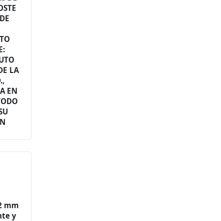
OSTE
 DE
OTO
E:
AUTO
DE LA
.,
A EN
 TODO
SU
ÓN
32 mm
nte y