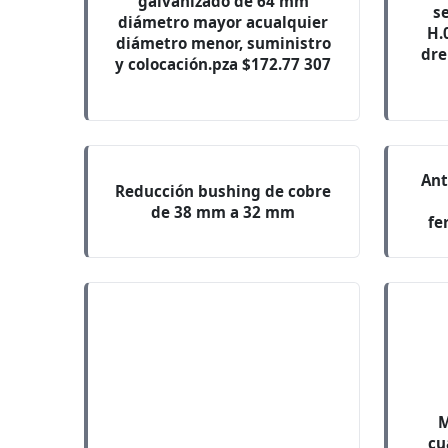
galvanizado de 64 mm
se
diámetro mayor acualquier
H.
diámetro menor, suministro
dre
y colocación.pza $172.77 307
Ant
Reducción bushing de cobre
de 38 mm a 32 mm
fe
M
cu