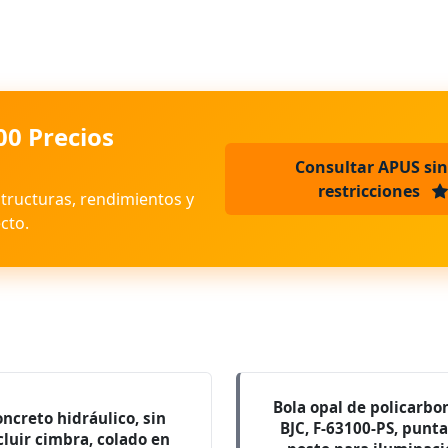
00 Precios
Consultar APUS sin
restricciones
structuras, rendimientos y
cto.
Bola opal de policarbo
ncreto hidráulico, sin
BJC, F-63100-PS, punt
cluir cimbra, colado en