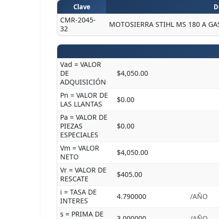
Clave
D
CMR-2045-
MOTOSIERRA STIHL MS 180 A GA
32
Vad = VALOR
DE
$4,050.00
ADQUISICIÓN
Pn = VALOR DE
$0.00
LAS LLANTAS
Pa = VALOR DE
PIEZAS
$0.00
ESPECIALES
Vm = VALOR
$4,050.00
NETO
Vr = VALOR DE
$405.00
RESCATE
i = TASA DE
4.790000
/AÑO
INTERES
s = PRIMA DE
3.000000
/AÑO