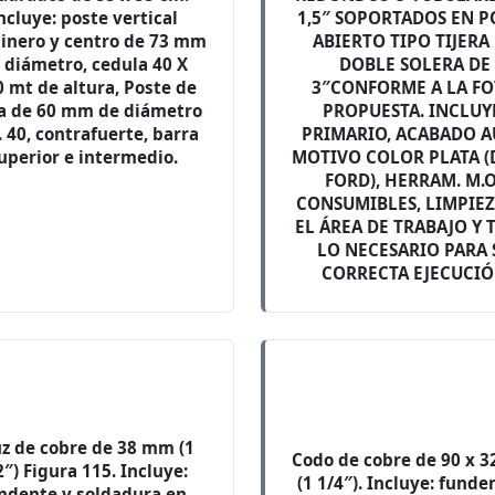
ncluye: poste vertical
1,5″ SOPORTADOS EN P
inero y centro de 73 mm
ABIERTO TIPO TIJERA
 diámetro, cedula 40 X
DOBLE SOLERA DE
0 mt de altura, Poste de
3″CONFORME A LA F
ea de 60 mm de diámetro
PROPUESTA. INCLUY
. 40, contrafuerte, barra
PRIMARIO, ACABADO 
uperior e intermedio.
MOTIVO COLOR PLATA (
FORD), HERRAM. M.O
CONSUMIBLES, LIMPIEZ
EL ÁREA DE TRABAJO Y
LO NECESARIO PARA 
CORRECTA EJECUCI
z de cobre de 38 mm (1
Codo de cobre de 90 x 
2″) Figura 115. Incluye:
(1 1/4″). Incluye: funde
ndente y soldadura en