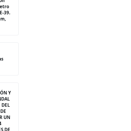
ón
metro
E-39.
 m,
as
IÓN Y
NDAL
 DEL
 DE
R UN
4
S DE