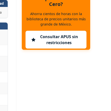
Cero?
ad
a
Ahorra cientos de horas con la
biblioteca de precios unitarios más
grande de México.
Consultar APUS sin
restricciones