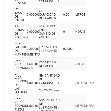
COMBUSTIBLE
RESCATE
i =
Cc =
TASA
9.000000
CAPACIDAD
0.00
LITROS
DE
DEL CARTER
INTERES
s =
Tc = TIEMPO
PRIMA
ENTRE
0.000000
0
HORAS
DE
CAMBIO DE
SEGUROS
ACEITE
Ko =
FACTOR
Fl = FACTOR DE
0.200000
0.0000
DE
LUBRICANTE
MANTENIMIENTO
Ve =
Pac = PRECIO
VIDA
1,600.00
/LITRO
DEL ACEITE
ECONÓMICA
Vn =
Gh=CANTIDAD
VIDA
DE
ECONÓM.
4,000.00
COMBUSTIBLE
LITROS/HORA
DE
=
LAS
Cco*Fo*Pnom
LLANTAS
Va =
Ah=CANTIDAD
VIDA
DE
ECONOM.
1,000.00
LITROS/HORA
LUBRICANTE =
PIEZAS