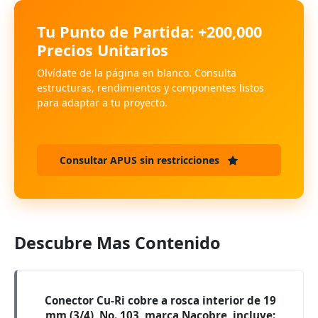
Tu Punto de Partida: +200,000
Precios Unitarios
Olvídate de la página en blanco. Consulta
estructuras, rendimientos y componentes listos
para adaptar a tu proyecto.
Consultar APUS sin restricciones
Descubre Mas Contenido
Conector Cu-Ri cobre a rosca interior de 19
mm (3/4), No. 103, marca Nacobre, incluye: