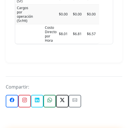
(Sr)
Cargos
por
$0.00
$0.00
$0.00
operación
(Sr/Ht)
Costo
Directo
$8.01
$6.81
$6.57
por
Hora
Compartir: