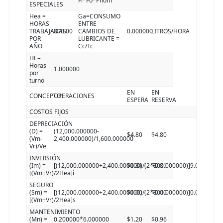
Fl*Fo*Pnom
ESPECIALES
Hea =
Ga=CONSUMO
HORAS
ENTRE
TRABAJADAS
800.00
CAMBIOS DE
0.000000
LITROS/HORA
POR
LUBRICANTE =
AÑO
Cc/Tc
Ht =
Horas
1.000000
por
turno
EN
EN
CONCEPTO
OPERACIONES
ESPERA
RESERVA
COSTOS FIJOS
DEPRECIACIÓN
(D) =
(12,000.000000-
$4.80
$4.80
(Vm-
2,400.000000)/1,600.000000
Vr)/Ve
INVERSIÓN
(Im) =
[(12,000.000000+2,400.000000)/(2*800.000000)]9.000000
$0.81
$0.81
[(Vm+Vr)/2Hea]i
SEGURO
(Sm) =
[(12,000.000000+2,400.000000)/(2*800.000000)]0.000000
$0.00
$0.00
[(Vm+Vr)/2Hea]s
MANTENIMIENTO
(Mn) =
0.200000*6.000000
$1.20
$0.96