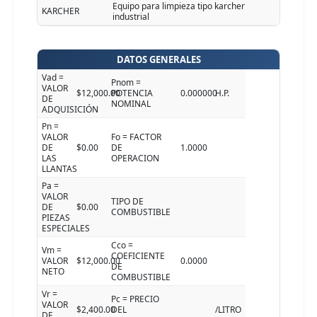
Equipo para limpieza tipo karcher
KARCHER
industrial
DATOS GENERALES
Vad =
Pnom =
VALOR
$12,000.00
POTENCIA
0.000000
H.P.
DE
NOMINAL
ADQUISICIÓN
Pn =
VALOR
Fo = FACTOR
DE
$0.00
DE
1.0000
LAS
OPERACION
LLANTAS
Pa =
VALOR
TIPO DE
DE
$0.00
COMBUSTIBLE
PIEZAS
ESPECIALES
Cco =
Vm =
COEFICIENTE
VALOR
$12,000.00
0.0000
DE
NETO
COMBUSTIBLE
Vr =
Pc = PRECIO
VALOR
$2,400.00
DEL
/LITRO
DE