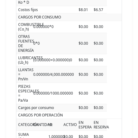
Ko * D
Costos fijos
$8.01
$6.57
CARGOS POR CONSUMO
COMBUSTIBLE
0.000000*0
$0.00
$0.00
(Co_h)
OTRAS
FUENTES
0*0
$0.00
$0.00
DE
ENERGÍA
LUBRICANTES
(0.000000+0.000000)0
$0.00
$0.00
(Lb_h)
LLANTAS
=
0.000000/4,000.000000
$0.00
$0.00
Pn/Vn
PIEZAS
ESPECIALES
0.000000/1000.000000
$0.00
$0.00
=
Pa/Va
Cargos por consumo
$0.00
$0.00
CARGOS POR OPERACIÓN
EN
EN
CATEGORÍA
CANTIDAD
Ht
ACTIVO
ESPERA
RESERVA
SUMA
1.000000
$0.00
$0.00
$0.00