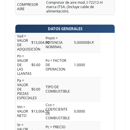
Compresor de aire mod. I-72212-H
COMPRESOR
marca ITSA. (Incluye cable de
AIRE
alimentación).
DATOS GENERALES
Vad =
Pnom =
VALOR
$13,004.50
POTENCIA
5.000000
H.P.
DE
NOMINAL
ADQUISICIÓN
Pn =
VALOR
Fo = FACTOR
DE
$0.00
DE
1.0000
LAS
OPERACION
LLANTAS
Pa =
VALOR
TIPO DE
DE
$0.00
COMBUSTIBLE
PIEZAS
ESPECIALES
Cco =
Vm =
COEFICIENTE
VALOR
$13,004.50
0.0000
DE
NETO
COMBUSTIBLE
Vr =
Pc = PRECIO
VALOR