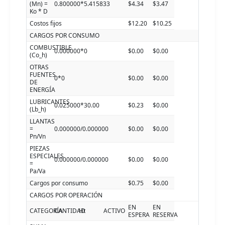
(Mn) =
0.800000*5.415833
$4.34
$3.47
Ko * D
Costos fijos
$12.20
$10.25
CARGOS POR CONSUMO
COMBUSTIBLE
0.000000*0
$0.00
$0.00
(Co_h)
OTRAS
FUENTES
0*0
$0.00
$0.00
DE
ENERGÍA
LUBRICANTES
0.025000*30.00
$0.23
$0.00
(Lb_h)
LLANTAS
=
0.000000/0.000000
$0.00
$0.00
Pn/Vn
PIEZAS
ESPECIALES
0.000000/0.000000
$0.00
$0.00
=
Pa/Va
Cargos por consumo
$0.75
$0.00
CARGOS POR OPERACIÓN
EN
EN
CATEGORÍA
CANTIDAD
Ht
ACTIVO
ESPERA
RESERVA