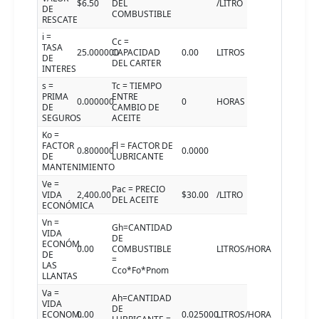
$6.50
DEL
/LITRO
DE
COMBUSTIBLE
RESCATE
i =
Cc =
TASA
25.000000
CAPACIDAD
0.00
LITROS
DE
DEL CARTER
INTERES
s =
Tc = TIEMPO
PRIMA
ENTRE
0.000000
0
HORAS
DE
CAMBIO DE
SEGUROS
ACEITE
Ko =
FACTOR
Fl = FACTOR DE
0.800000
0.0000
DE
LUBRICANTE
MANTENIMIENTO
Ve =
Pac = PRECIO
VIDA
2,400.00
$30.00
/LITRO
DEL ACEITE
ECONÓMICA
Vn =
Gh=CANTIDAD
VIDA
DE
ECONÓM.
0.00
COMBUSTIBLE
LITROS/HORA
DE
=
LAS
Cco*Fo*Pnom
LLANTAS
Va =
Ah=CANTIDAD
VIDA
DE
ECONOM.
0.00
0.025000
LITROS/HORA