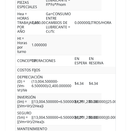
LUBRICANTE =
PIEZAS
Fl*Fo*Pnom
ESPECIALES
Hea =
Ga=CONSUMO
HORAS
ENTRE
TRABAJADAS
1,200.00
CAMBIOS DE
0.000000
LITROS/HORA
POR
LUBRICANTE =
AÑO
Cc/Tc
Ht =
Horas
1.000000
por
turno
EN
EN
CONCEPTO
OPERACIONES
ESPERA
RESERVA
COSTOS FIJOS
DEPRECIACIÓN
(D) =
(13,004.500000-
$4.34
$4.34
(Vm-
6.500000)/2,400.000000
Vr)/Ve
INVERSIÓN
(Im) =
[(13,004.500000+6.500000)/(2*1,200.000000)]25.000000
$1.36
$1.36
[(Vm+Vr)/2Hea]i
SEGURO
(Sm) =
[(13,004.500000+6.500000)/(2*1,200.000000)]0.000000
$0.00
$0.00
[(Vm+Vr)/2Hea]s
MANTENIMIENTO