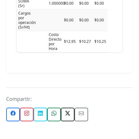
SUMA
1.000000
$0.00
$0.00
$0.00
(Sr)
Cargos
por
$0.00
$0.00
$0.00
operación
(Sr/Ht)
Costo
Directo
$12.95
$10.27
$10.25
por
Hora
Compartir: