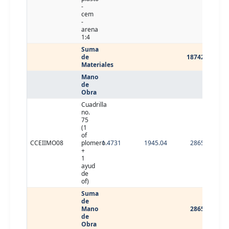
-
cem
-
arena
1:4
Suma
de
18742.65
Materiales
Mano
de
Obra
Cuadrilla
no.
75
(1
of
CCEIIMO08
plomero
1.4731
1945.04
2865.24
+
1
ayud
de
of)
Suma
de
Mano
2865.24
de
Obra