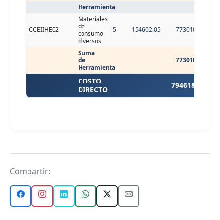
Herramienta
Materiales
de
CCEIIHE02
5
154602.05
773010.25
consumo
diversos
Suma
de
773010.25
Herramienta
COSTO
794618.14
DIRECTO
Compartir: