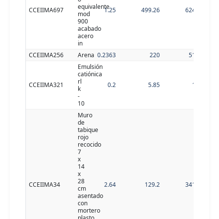
equivalente
CCEIIMA697
1.25
499.26
624.08
mod
900
acabado
acero
in
CCEIIMA256
Arena
0.2363
220
51.99
Emulsión
catiónica
rl
CCEIIMA321
0.2
5.85
1.17
k
-
10
Muro
de
tabique
rojo
recocido
7
x
14
x
28
CCEIIMA34
2.64
129.2
341.09
cm
asentado
con
mortero
plasto