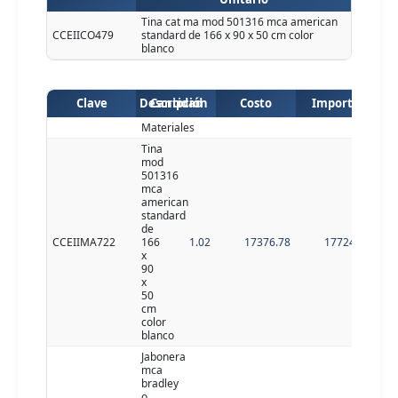
Tina cat ma mod 501316 mca american
CCEIICO479
standard de 166 x 90 x 50 cm color
blanco
Clave
Descripción
Cantidad
Costo
Importe
Materiales
Tina
mod
501316
mca
american
standard
de
CCEIIMA722
166
1.02
17376.78
17724.32
x
90
x
50
cm
color
blanco
Jabonera
mca
bradley
o