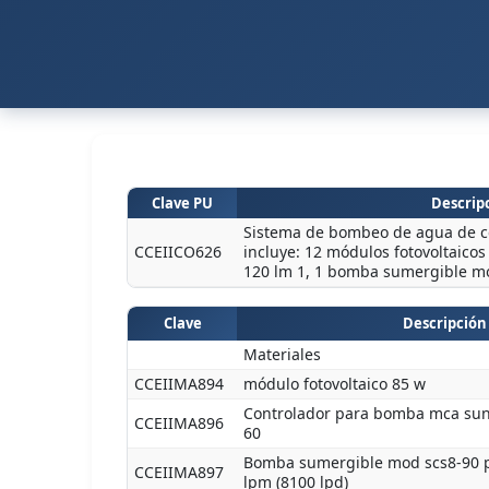
Clave PU
Descripc
Sistema de bombeo de agua de cd
CCEIICO626
incluye: 12 módulos fotovoltaic
120 lm 1, 1 bomba sumergible m
Clave
Descripción
Materiales
CCEIIMA894
módulo fotovoltaico 85 w
Controlador para bomba mca su
CCEIIMA896
60
Bomba sumergible mod scs8-90 p
CCEIIMA897
lpm (8100 lpd)