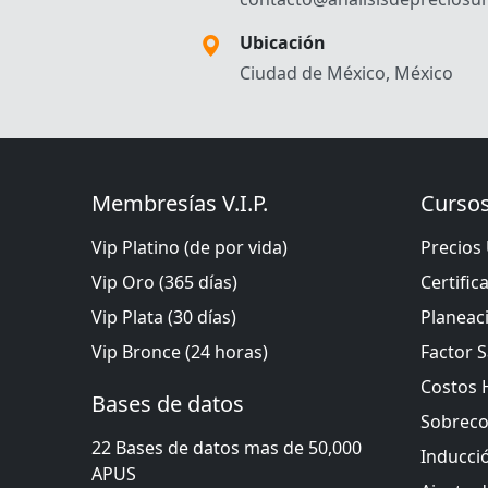
Ubicación
Ciudad de México, México
Membresías V.I.P.
Cursos
Vip Platino (de por vida)
Precios 
Vip Oro (365 días)
Certific
Vip Plata (30 días)
Planeac
Vip Bronce (24 horas)
Factor S
Costos 
Bases de datos
Sobreco
22 Bases de datos mas de 50,000
Inducci
APUS