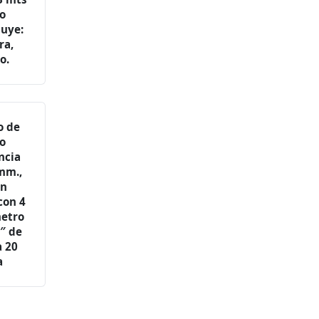
o
luye:
ra,
o.
o de
o
ncia
mm.,
on
con 4
metro
4″ de
a 20
a