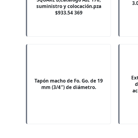
3.
suministro y colocación.pza
$933.54 369
Ex
Tapón macho de Fo. Go. de 19
d
mm (3/4″) de diámetro.
ac