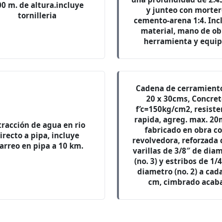
00 m. de altura.incluye
y junteo con morter
tornilleria
cemento-arena 1:4. Inc
material, mano de ob
herramienta y equip
Cadena de cerramient
20 x 30cms, Concret
f’c=150kg/cm2, resiste
rapida, agreg. max. 20
tracción de agua en rio
fabricado en obra c
irecto a pipa, incluye
revolvedora, reforzada 
arreo en pipa a 10 km.
varillas de 3/8″ de dia
(no. 3) y estribos de 1/
diametro (no. 2) a cad
cm, cimbrado acab