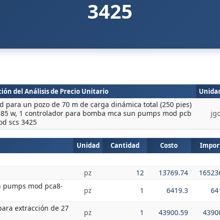
3425
ión del Análisis de Precio Unitario
Unida
 para un pozo de 70 m de carga dinámica total (250 pies)
os 85 w, 1 controlador para bomba mca sun pumps mod pcb
jg
od scs 3425
Unidad
Cantidad
Costo
Impor
pz
12
13769.74
16523
n pumps mod pca8-
pz
1
6419.3
64
ara extracción de 27
pz
1
43900.59
4390