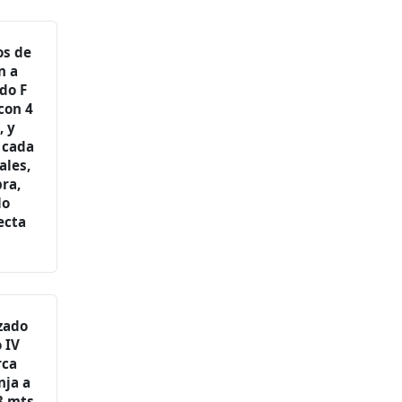
os de
n a
do F
con 4
, y
 cada
ales,
ra,
lo
ecta
zado
 IV
rca
nja a
3 mts