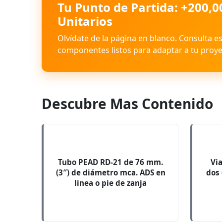
Tu Punto de Partida: +200,0
Unitarios
Olvídate de la página en blanco. Consulta e
componentes listos para adaptar a tu proye
Descubre Mas Contenido
Tubo PEAD RD-21 de 76 mm.
Vi
(3″) de diámetro mca. ADS en
dos 
linea o pie de zanja