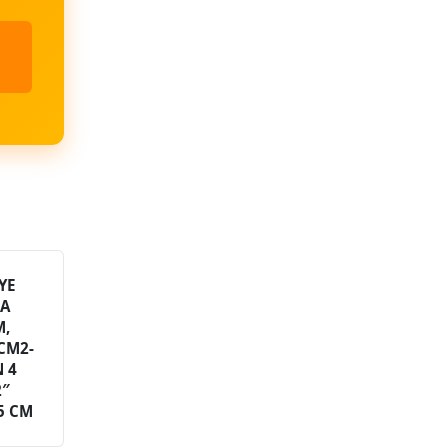
YE
RA
M,
CM2-
N 4
2″
25 CM