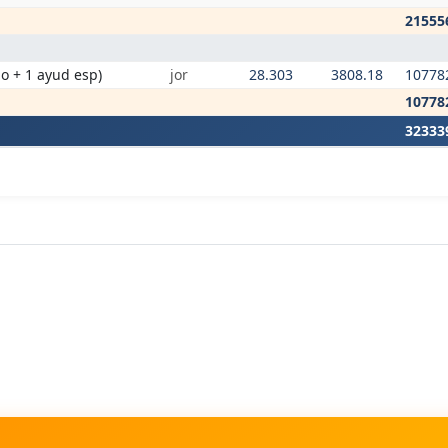
21555
do + 1 ayud esp)
jor
28.303
3808.18
10778
10778
32333