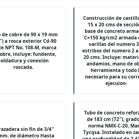
Construcción de castill
15 x 20 cms de secció
base de concreto arma
 de cobre de 90 x 19 mm
´C=150 kg/cm2 armada 
″) a rosca exterior Cd-90
varillas del numero 3
Re NPT No. 108-M, marca
estribos del numero 2 a
obre, incluye: fundente,
20 cms. Incluye: materi
soldadura y conexión
andamios, mano de ob
roscada.
herramienta y todo 
necesario para su corr
ejecuion-
Tubo de concreto refor
de 183 cm (72″), grado
norma NMX-C-20, Ma
azadera sin fin de 3/4″
Tycqsa. Instalado en za
mm. de diámetro Hasta
una profundidad de 2.4