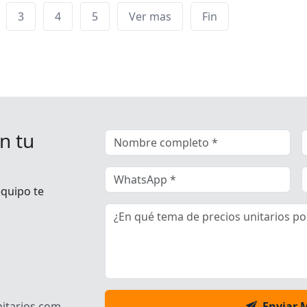
3
4
5
Ver mas
Fin
n tu
equipo te
.
itarios.com
Enviar 