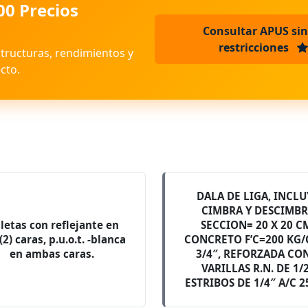
00 Precios
Consultar APUS sin
restricciones
structuras, rendimientos y
cto.
DALA DE LIGA, INCLU
CIMBRA Y DESCIMB
aletas con reflejante en
SECCION= 20 X 20 C
(2) caras, p.u.o.t. -blanca
CONCRETO F’C=200 KG/
en ambas caras.
3/4″, REFORZADA CO
VARILLAS R.N. DE 1/
ESTRIBOS DE 1/4″ A/C 