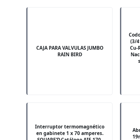
Codo
(3/4
CAJA PARA VALVULAS JUMBO
Cu-
RAIN BIRD
Nac
Interruptor termomagnético
Abr
en gabinete 1 x 70 amperes.
19
SQUARE’D,Catálogo AIE 170,