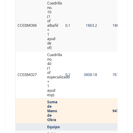
Cuadrilla
no.
10
(1
of
CCEIIMO06
albañil
0.1
1863.2
186.32
+
1
ayud
de
of)
Cuadrilla
no.
40
(1
of
CCEIIMO27
0.2
3808.18
761.64
especializado
+
1
ayud
esp)
Suma
de
Mano
947.96
de
Obra
Equipo