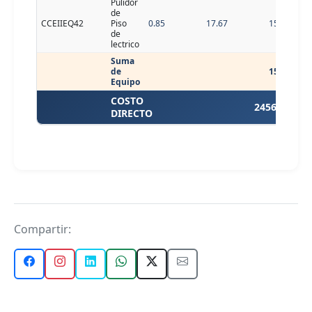
Pulidor
de
CCEIIEQ42
Piso
0.85
17.67
15.02
de
lectrico
Suma
de
15.02
Equipo
COSTO
2456.62
DIRECTO
Compartir: