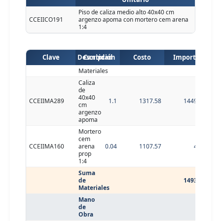
Piso de caliza medio alto 40x40 cm
CCEIICO191
argenzo apoma con mortero cem arena
1:4
Clave
Descripción
Cantidad
Costo
Importe
Materiales
Caliza
de
40x40
CCEIIMA289
1.1
1317.58
1449.34
cm
argenzo
apoma
Mortero
cem
CCEIIMA160
arena
0.04
1107.57
44.3
prop
1:4
Suma
de
1493.64
Materiales
Mano
de
Obra