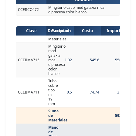
Mingitorio cat b mod galaxia mca
CCEIICO472
diprocesa color blanco
Clave
Descripción
Cantidad
Costo
Importe
Materiales
Mingitorio
mod
galaxia
CCEIIMA715
mca
1.02
545.6
556.51
diprocesa
color
blanco
Tubo
cobre
tipo
CCEIIMA711
0.5
74.74
37.37
m
19
mm
Suma
de
593.88
Materiales
Mano
de