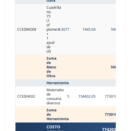
Obra
Cuadrilla
no.
75
(1
of
CCEIIMO08
plomero
0.3077
1945.04
598.49
+
1
ayud
de
of)
Suma
de
Mano
598.49
de
Obra
Herramienta
Materiales
de
CCEIIHE02
5
154602.05
773010.25
consumo
diversos
Suma
de
773010.25
Herramienta
COSTO
774202.62