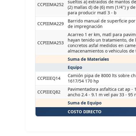
sueltos a) extraidos de mantos de
CCPIIIMA252
(2) mallas d) de (6) mm (1/4") y d
para producir matl 3 - b
Barrido manual de superficie por 
CCPIIIMA229
de impregnación
Acarreo 1 er km, matl para pavim
hayan tenido un tratamiento, de 
CCPIIIMA253
concretos asfal medidos en camel
almacenamientos o vehiculos de 
Suma de Materiales
Equipo
Camión pipa de 8000 lts sobre c
CCPIIIEQ14
1617/54 170 hp
Pavimentadora asfaltica cat ap - 
CCPIIIEQ82
ancho 2.4 - 9.1 m vel pav 33 - 95 
Suma de Equipo
COSTO DIRECTO