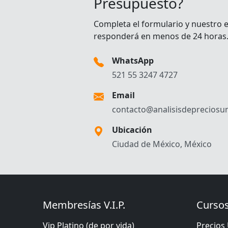
Presupuesto?
Completa el formulario y nuestro 
responderá en menos de 24 horas
WhatsApp
521 55 3247 4727
Email
contacto@analisisdepreciosun
Ubicación
Ciudad de México, México
Membresías V.I.P.
Cursos
Vip Platino (de por vida)
Precios 