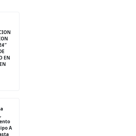
CION
ION
24″
DE
O EN
 EN
ia
,
iento
tipo A
asta