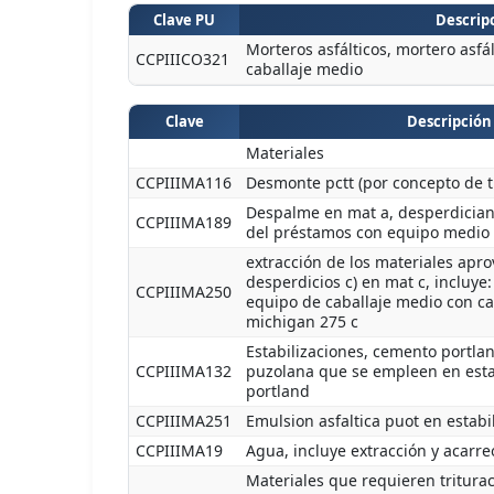
Clave PU
Descripc
Morteros asfálticos, mortero asfál
CCPIIICO321
caballaje medio
Clave
Descripción
Materiales
CCPIIIMA116
Desmonte pctt (por concepto de 
Despalme en mat a, desperdician
CCPIIIMA189
del préstamos con equipo medio
extracción de los materiales apro
desperdicios c) en mat c, incluye
CCPIIIMA250
equipo de caballaje medio con ca
michigan 275 c
Estabilizaciones, cemento portlan
CCPIIIMA132
puzolana que se empleen en esta
portland
CCPIIIMA251
Emulsion asfaltica puot en estabi
CCPIIIMA19
Agua, incluye extracción y acarre
Materiales que requieren triturac