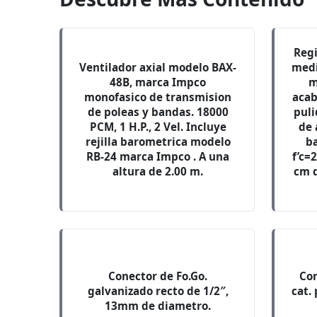
Regi
Ventilador axial modelo BAX-
medi
48B, marca Impco
m
monofasico de transmision
acab
de poleas y bandas. 18000
pul
PCM, 1 H.P., 2 Vel. Incluye
de 
rejilla barometrica modelo
b
RB-24 marca Impco . A una
f’c=
altura de 2.00 m.
cm d
Conector de Fo.Go.
Con
galvanizado recto de 1/2″,
cat.
13mm de diametro.