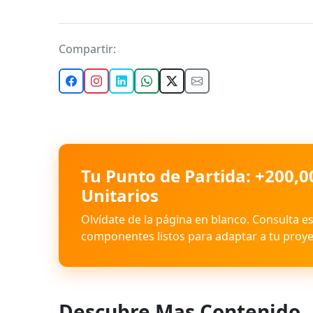
Compartir:
Tu Punto de Partida: +200,0
Unitarios
Olvídate de la página en blanco. Consulta e
componentes listos para adaptar a tu proye
Descubre Mas Contenido