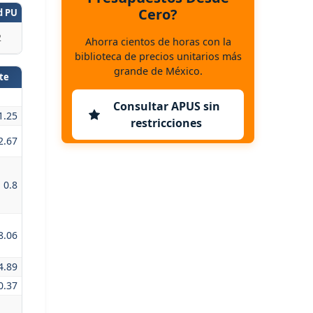
Cero?
d PU
2
Ahorra cientos de horas con la
biblioteca de precios unitarios más
grande de México.
te
Consultar APUS sin
1.25
restricciones
2.67
0.8
8.06
4.89
0.37