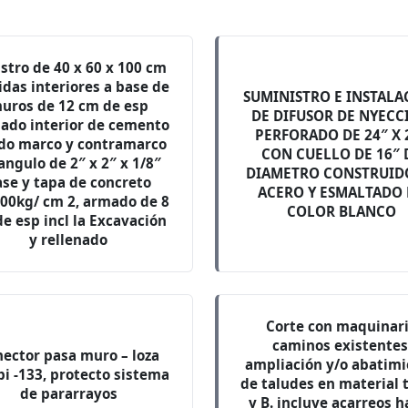
stro de 40 x 60 x 100 cm
das interiores a base de
SUMINISTRO E INSTALA
uros de 12 cm de esp
DE DIFUSOR DE NYECC
ado interior de cemento
PERFORADO DE 24″ X 
ido marco y contramarco
CON CUELLO DE 16″ 
angulo de 2″ x 2″ x 1/8″
DIAMETRO CONSTRUID
ase y tapa de concreto
ACERO Y ESMALTADO
200kg/ cm 2, armado de 8
COLOR BLANCO
e esp incl la Excavación
y rellenado
Corte con maquinar
caminos existentes
ector pasa muro – loza
ampliación y/o abatim
 pi -133, protecto sistema
de taludes en material 
de pararrayos
y B. incluye acarreos h