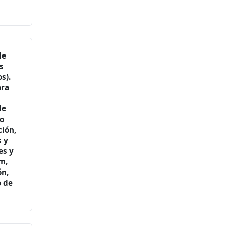
de
s
s).
ara
de
o
ión,
s y
es y
m,
ón,
o de