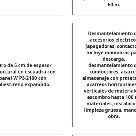
60 m.
Desmantelamiento 
accesorios eléctrico
(apagadores, contacto
Incluye maniobras p
descarga,
ro de 5 cm de espesor
desmantelamiento 
uctural en escuadra con
conductores, acarre
panel W PS-2100 con
almacenaje con protecc
oliestireno expandido.
acarreos horizontale
verticales de material
escombro hasta 100 
materiales, instalaci
limpieza gruesa, man
obra.