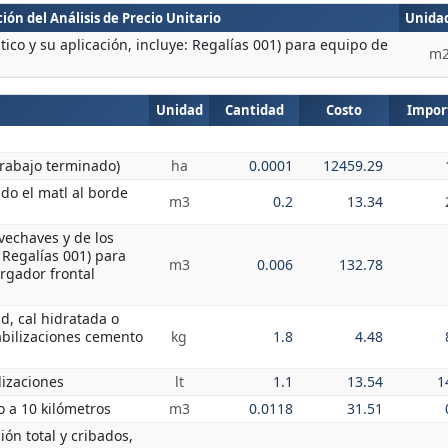
ión del Análisis de Precio Unitario
Unida
tico y su aplicación, incluye: Regalías 001) para equipo de
m
Unidad
Cantidad
Costo
Impor
trabajo terminado)
ha
0.0001
12459.29
do el matl al borde
m3
0.2
13.34
vechaves y de los
: Regalías 001) para
m3
0.006
132.78
rgador frontal
d, cal hidratada o
bilizaciones cemento
kg
1.8
4.48
lizaciones
lt
1.1
13.54
1
o a 10 kilómetros
m3
0.0118
31.51
ión total y cribados,