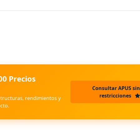
00 Precios
Consultar APUS sin
restricciones
structuras, rendimientos y
cto.