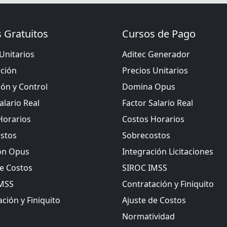
 Gratuitos
Cursos de Pago
Unitarios
Aditec Generador
ación
Precios Unitarios
ión y Control
Domina Opus
alario Real
Factor Salario Real
Horarios
Costos Horarios
stos
Sobrecostos
ón Opus
Integración Licitaciones
de Costos
SIROC IMSS
IMSS
Contratación y Finiquito
ción y Finiquito
Ajuste de Costos
Normatividad