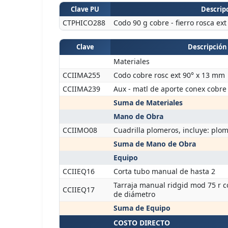
Clave PU
Descripc
CTPHICO288
Codo 90 g cobre - fierro rosca ex
Clave
Descripción
Materiales
CCIIMA255
Codo cobre rosc ext 90° x 13 mm
CCIIMA239
Aux - matl de aporte conex cobr
Suma de Materiales
Mano de Obra
CCIIMO08
Cuadrilla plomeros, incluye: plo
Suma de Mano de Obra
Equipo
CCIIEQ16
Corta tubo manual de hasta 2
Tarraja manual ridgid mod 75 r c
CCIIEQ17
de diámetro
Suma de Equipo
COSTO DIRECTO