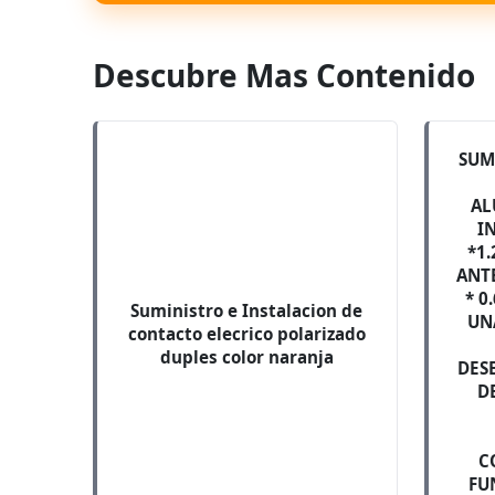
Descubre Mas Contenido
SUM
AL
I
*1
ANT
* 0
Suministro e Instalacion de
UNA
contacto elecrico polarizado
duples color naranja
DES
D
C
FU