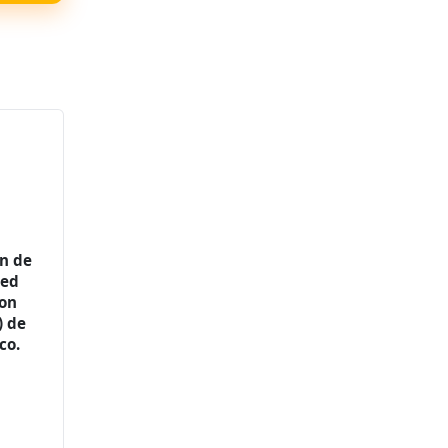
on de
red
con
) de
co.