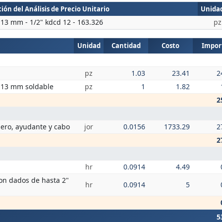
ión del Análisis de Precio Unitario
Unida
t 13 mm - 1/2" kdcd 12 - 163.326
pz
Unidad
Cantidad
Costo
Impor
pz
1.03
23.41
2
e 13 mm soldable
pz
1
1.82
2
mero, ayudante y cabo
jor
0.0156
1733.29
2
2
hr
0.0914
4.49
on dados de hasta 2"
hr
0.0914
5
5