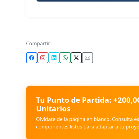
Compartir:
Tu Punto de Partida: +200,0
Unitarios
Olvídate de la página en blanco. Consulta e
componentes listos para adaptar a tu proye