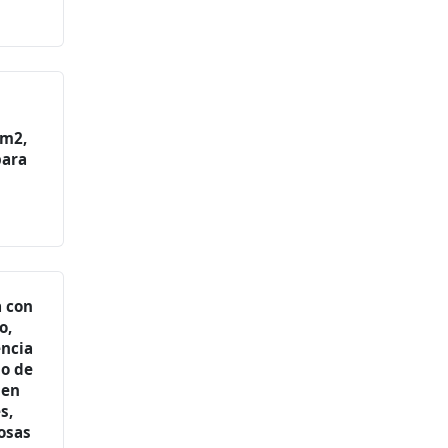
cm2,
para
a con
o,
encia
o de
 en
s,
losas