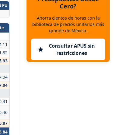
Cero?
d PU
Ahorra cientos de horas con la
biblioteca de precios unitarios más
te
grande de México.
4.11
Consultar APUS sin
restricciones
1.82
5.93
7.04
7.04
0.41
0.46
0.87
3.84