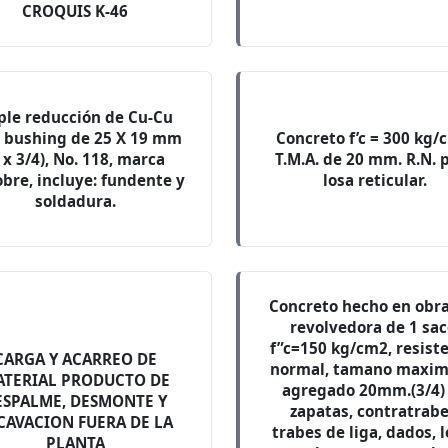
CROQUIS K-46
ple reducción de Cu-Cu
o bushing de 25 X 19 mm
Concreto f’c = 300 kg/
 x 3/4), No. 118, marca
T.M.A. de 20 mm. R.N. 
bre, incluye: fundente y
losa reticular.
soldadura.
Concreto hecho en obr
revolvedora de 1 sac
f”c=150 kg/cm2, resist
CARGA Y ACARREO DE
normal, tamano maxim
TERIAL PRODUCTO DE
agregado 20mm.(3/4)
ESPALME, DESMONTE Y
zapatas, contratrabe
CAVACION FUERA DE LA
trabes de liga, dados, 
PLANTA