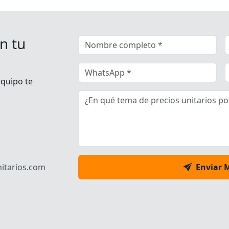
n tu
equipo te
.
itarios.com
Enviar 