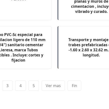
planas y muros de
cimentacion , incluy
vibrado y curado.
bo PVC-Sc especial para
ilacion ligero de 110 mm
Transporte y montaje
1/4″) sanitario cementar
trabes prefabricadas 
Lieresa, marca Tubos
-1.60 x 2.60 x 32.62 m.
xibles . Incluye: cortes y
longitud.
fijacion
3
4
5
Ver mas
Fin