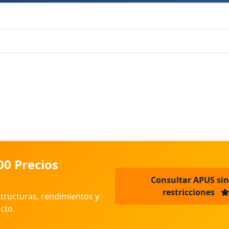
00 Precios
Consultar APUS sin
restricciones
structuras, rendimientos y
cto.