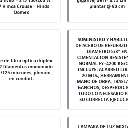
 EVBX – 215 150/200 W
gigante) de h= 0.75 cm
7 V mca Crouse – Hinds
plantar @ 90 cm
Domex
SUMINISTRO Y HABILI
DE ACERO DE REFUERZO 
DIAMETRO 5/8″ EN
CIMENTACION RESISTE
e de fibra optica duplex
NORMAL FY=4200 KG/
 2 filamentos monomodo
INCLUYE: ACARREO LIB
9/125 micrones, plenum,
20 MTS., HERRAMIENT
en conduit.
MANO DE OBRA, TRASLA
GANCHOS, DESPERDICI
TODO LO NECESARIO 
SU CORRECTA EJECUCI
LAMPARA DE LUZ MIXT