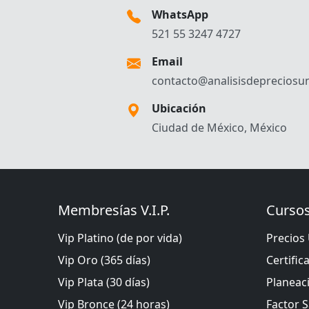
WhatsApp
521 55 3247 4727
Email
contacto@analisisdepreciosun
Ubicación
Ciudad de México, México
Membresías V.I.P.
Cursos
Vip Platino (de por vida)
Precios 
Vip Oro (365 días)
Certific
Vip Plata (30 días)
Planeac
Vip Bronce (24 horas)
Factor S