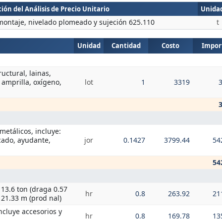
ión del Análisis de Precio Unitario
Unida
 montaje, nivelado plomeado y sujeción 625.110
t
Unidad
Cantidad
Costo
Impor
uctural, lainas,
amprilla, oxígeno,
lot
1
3319
metálicos, incluye:
icado, ayudante,
jor
0.1427
3799.44
54
54
8 13.6 ton (draga 0.57
hr
0.8
263.92
21
 21.33 m (prod nal)
ncluye accesorios y
hr
0.8
169.78
13