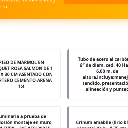
cto.
Tubo de acero al carbó
PISO DE MARMOL EN
6″ de diam. ced. 40 H
QUET ROSA SALMON DE 1
6.00 m. de
0 X 30 CM ASENTADO CON
altura.incluye:manej
RTERO CEMENTO-ARENA
tendido, presentació
1:4
alineación y punte
uminaria a prueba de
losión montaje en muro
Crinum amabile (lirio b