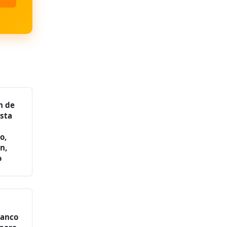
n de
asta
o,
n,
o
lanco