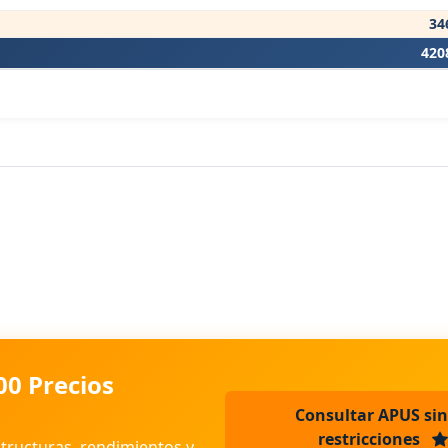
34
420
00 Precios
Consultar APUS sin
restricciones
structuras, rendimientos y