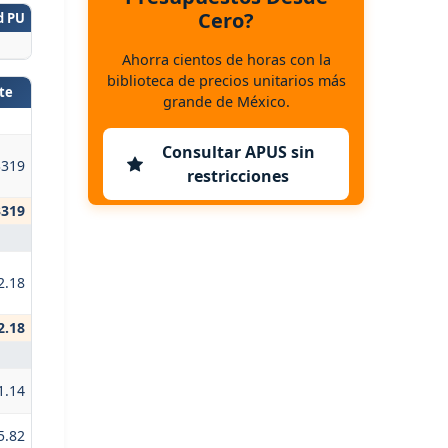
Cero?
d PU
Ahorra cientos de horas con la
biblioteca de precios unitarios más
te
grande de México.
Consultar APUS sin
3319
restricciones
3319
2.18
2.18
1.14
5.82