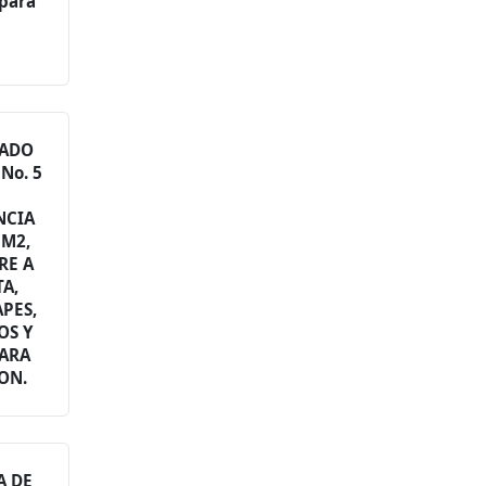
 para
TADO
No. 5
NCIA
CM2,
RE A
A,
PES,
OS Y
PARA
ON.
A DE