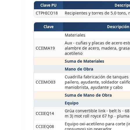
Clave PU
Descripc
CTPHICO18
Recipientes y torres de 5.0 tons,
Clave
Descripción
Materiales
Aux - cuñas y placas de acero estr
CCIIMA19
alambre de acero, madera, grasa 
acetileno
Suma de Materiales
Mano de Obra
Cuadrilla fabricación de tanques 
CCIIMO03
pailero, ayudante, soldador calif
maniobrista, ayudante y cabo
Suma de Mano de Obra
Equipo
Grúa convertible link - belt ls - 6
CCIIEQ14
m 3) mot roll royce 67 hp - pluma
Equipo oxi-acetileno para corte (i
CCIIEQ08
consumos) sin operador