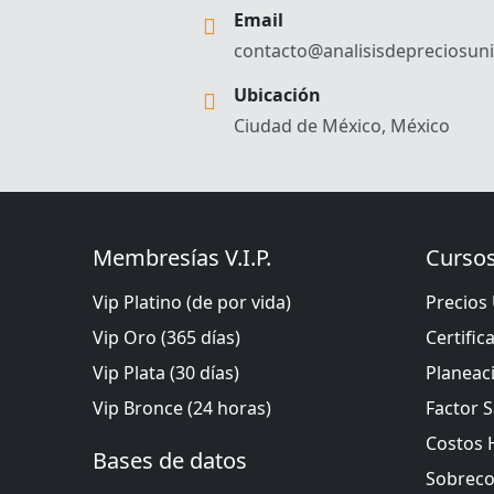
Email
contacto@analisisdepreciosuni
Ubicación
Ciudad de México, México
Membresías V.I.P.
Cursos
Vip Platino (de por vida)
Precios 
Vip Oro (365 días)
Certific
Vip Plata (30 días)
Planeac
Vip Bronce (24 horas)
Factor S
Costos 
Bases de datos
Sobreco