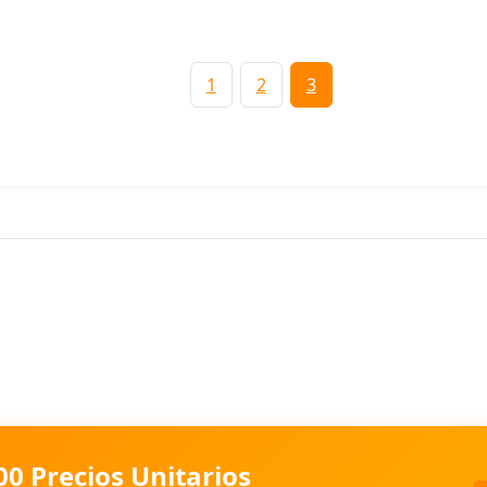
1
2
3
00 Precios Unitarios