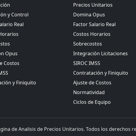
ación
Precios Unitarios
ión y Control
Domina Opus
alario Real
Factor Salario Real
Horarios
Costos Horarios
stos
Sobrecostos
ón Opus
Integración Licitaciones
de Costos
SIROC IMSS
IMSS
Contratación y Finiquito
ción y Finiquito
Ajuste de Costos
Normatividad
Ciclos de Equipo
gina de Analisis de Precios Unitarios. Todos los derechos r