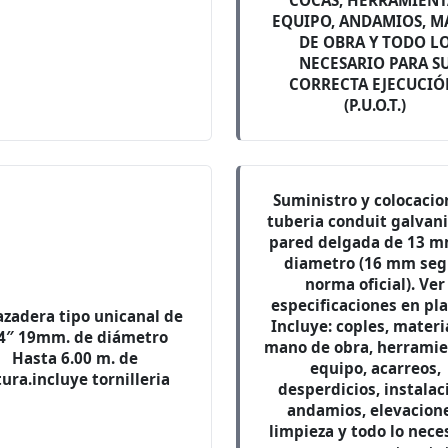
COCAS, HERRAMIENT
EQUIPO, ANDAMIOS, 
DE OBRA Y TODO L
NECESARIO PARA S
CORRECTA EJECUCIÓ
(P.U.O.T.)
Suministro y colocacio
tuberia conduit galvan
pared delgada de 13 m
diametro (16 mm se
norma oficial). Ver
especificaciones en pl
zadera tipo unicanal de
Incluye: coples, materi
4″ 19mm. de diámetro
mano de obra, herramie
Hasta 6.00 m. de
equipo, acarreos,
tura.incluye tornilleria
desperdicios, instalac
andamios, elevacione
limpieza y todo lo nece