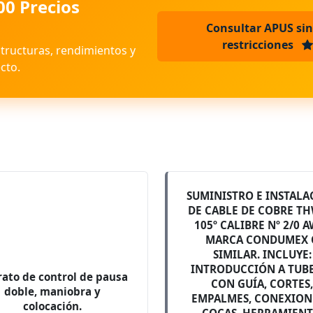
00 Precios
Consultar APUS sin
restricciones
structuras, rendimientos y
cto.
SUMINISTRO E INSTALA
DE CABLE DE COBRE TH
105º CALIBRE Nº 2/0 
MARCA CONDUMEX 
SIMILAR. INCLUYE:
INTRODUCCIÓN A TUB
ato de control de pausa
CON GUÍA, CORTES
doble, maniobra y
EMPALMES, CONEXION
colocación.