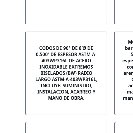
Mu
CODOS DE 90° DE 8’Ø DE
bar
0.500′ DE ESPESOR ASTM-A-
403WP316L DE ACERO
espe
INOXIDABLE EXTREMOS
co
BISELADOS (BW) RADIO
aren
LARGO ASTM-A-403WP316L,
INCLUYE: SUMINISTRO,
a
INSTALACION, ACARREO Y
ma
MANO DE OBRA.
mano