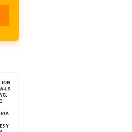
CIÓN
W-LS
AWG,
O
ERÍA
,
ES Y