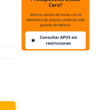
Cero?
Ahorra cientos de horas con la
biblioteca de precios unitarios más
grande de México.
Consultar APUS sin
restricciones