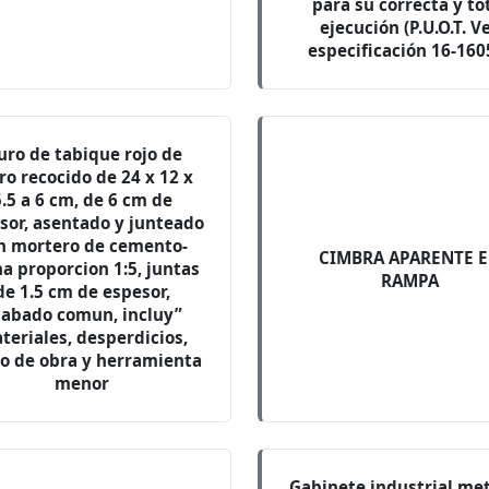
para su correcta y to
ejecución (P.U.O.T. V
especificación 16-160
ro de tabique rojo de
ro recocido de 24 x 12 x
5.5 a 6 cm, de 6 cm de
sor, asentado y junteado
n mortero de cemento-
CIMBRA APARENTE 
a proporcion 1:5, juntas
RAMPA
de 1.5 cm de espesor,
cabado comun, incluy”
teriales, desperdicios,
 de obra y herramienta
menor
Gabinete industrial met