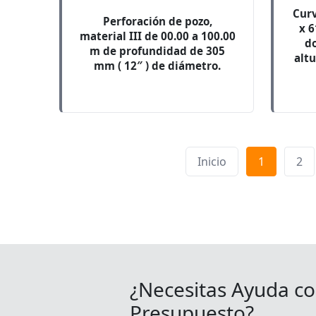
Curv
Perforación de pozo,
x 6
material III de 00.00 a 100.00
d
m de profundidad de 305
altu
mm ( 12″ ) de diámetro.
Inicio
1
2
¿Necesitas Ayuda co
Presupuesto?