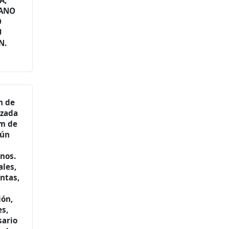
A,
MANO
O
U
N.
n de
izada
m de
gún
anos.
ales,
ntas,
ión,
s,
sario