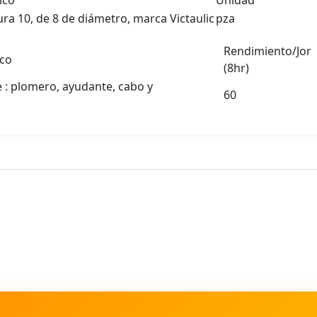
ico
Unidad
ura 10, de 8 de diámetro, marca Victaulic
pza
Rendimiento/Jor
ico
(8hr)
e : plomero, ayudante, cabo y
60