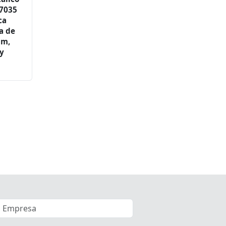
 7035
ca
a de
mm,
 y