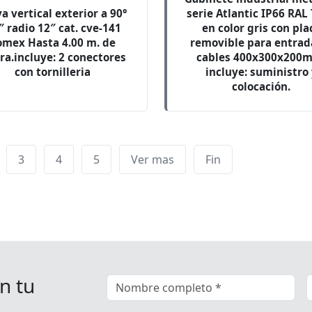
a vertical exterior a 90°
serie Atlantic IP66 RAL
″ radio 12″ cat. cve-141
en color gris con pla
omex Hasta 4.00 m. de
removible para entrad
ra.incluye: 2 conectores
cables 400x300x200
con tornilleria
incluye: suministro
colocación.
3
4
5
Ver mas
Fin
n tu