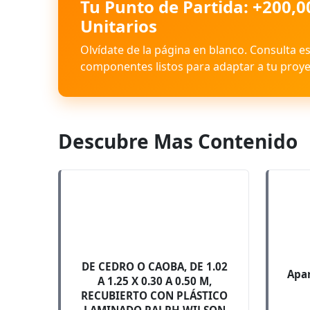
Tu Punto de Partida: +200,0
Unitarios
Olvídate de la página en blanco. Consulta e
componentes listos para adaptar a tu proye
Descubre Mas Contenido
DE CEDRO O CAOBA, DE 1.02
Apar
A 1.25 X 0.30 A 0.50 M,
RECUBIERTO CON PLÁSTICO