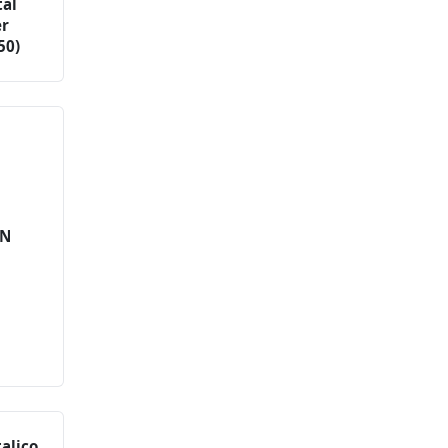
tal
er
50)
EN
alico