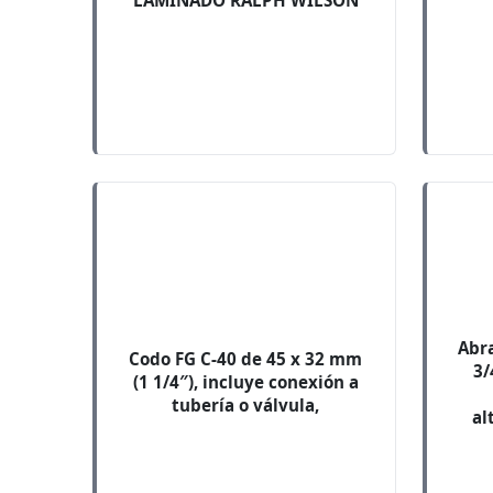
LAMINADO RALPH WILSON
Abra
Codo FG C-40 de 45 x 32 mm
3/
(1 1/4″), incluye conexión a
tubería o válvula,
al