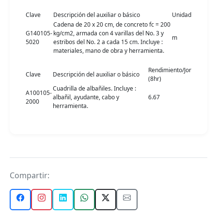
Clave
Descripción del auxiliar o básico
Unidad
Cadena de 20 x 20 cm, de concreto fc = 200
G140105-
kg/cm2, armada con 4 varillas del No. 3 y
m
5020
estribos del No. 2 a cada 15 cm. Incluye :
materiales, mano de obra y herramienta.
Rendimiento/Jor
Clave
Descripción del auxiliar o básico
(8hr)
Cuadrilla de albañiles. Incluye :
A100105-
albañil, ayudante, cabo y
6.67
2000
herramienta.
Compartir: