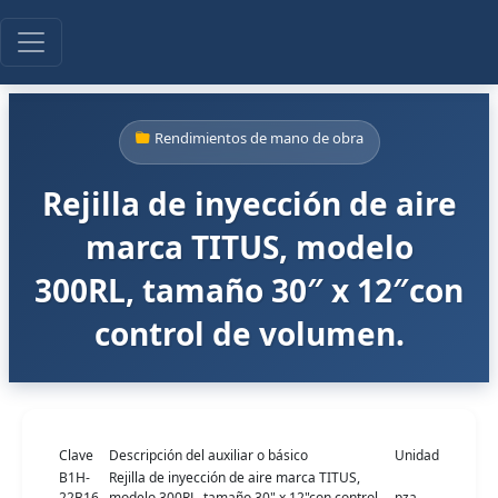
Rendimientos de mano de obra
Rejilla de inyección de aire
marca TITUS, modelo
300RL, tamaño 30″ x 12″con
control de volumen.
Clave
Descripción del auxiliar o básico
Unidad
B1H-
Rejilla de inyección de aire marca TITUS,
22B16-
modelo 300RL, tamaño 30" x 12"con control
pza