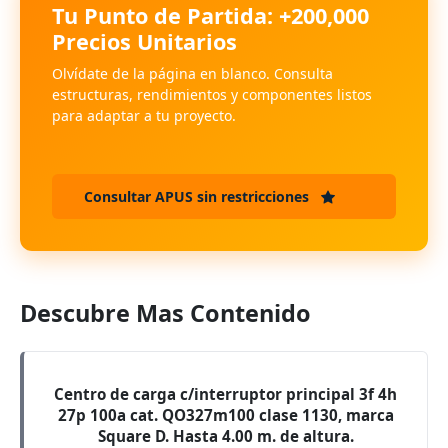
Tu Punto de Partida: +200,000
Precios Unitarios
Olvídate de la página en blanco. Consulta
estructuras, rendimientos y componentes listos
para adaptar a tu proyecto.
Consultar APUS sin restricciones
Descubre Mas Contenido
Centro de carga c/interruptor principal 3f 4h
27p 100a cat. QO327m100 clase 1130, marca
Square D. Hasta 4.00 m. de altura.