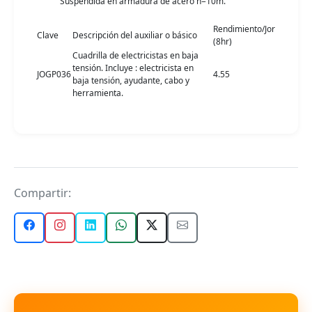
Suspendida en armadura de acero h=10m.
Rendimiento/Jor
Clave
Descripción del auxiliar o básico
(8hr)
Cuadrilla de electricistas en baja
tensión. Incluye : electricista en
JOGP036
4.55
baja tensión, ayudante, cabo y
herramienta.
Compartir: