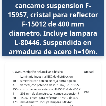
cancamo suspension F-
15957, cristal para reflector
F-15012 de 400 mm
diametro. Incluye lampara
L-80446. Suspendida en
armadura de acero h=10m.
Clave
Descripción del auxiliar o básico
Unidad
Luminaria industrial BJC, de distribucion
10-3-
simétrica con equipo de caja porta-equipo
A-
vertical, con potencia de VS 150w, F-15150-S,
150-
con un reflector extensivo F-15011-3 de 400 X
pza
11-
208 mm de diametro, cancamo suspension F-
20-
15957, cristal para reflector F-15012 de 400
170
mm diametro. Incluye lampara L-80446.