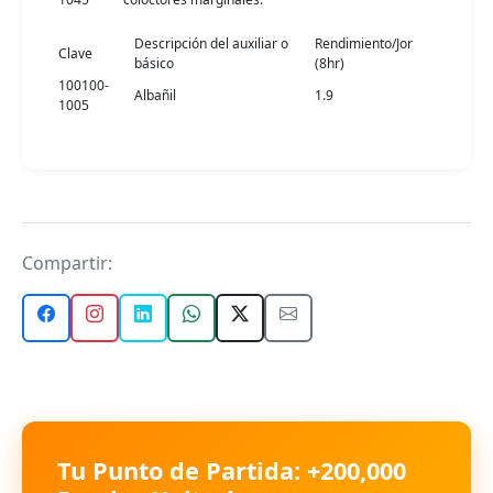
Descripción del auxiliar o
Rendimiento/Jor
Clave
básico
(8hr)
100100-
Albañil
1.9
1005
Compartir:
Tu Punto de Partida: +200,000