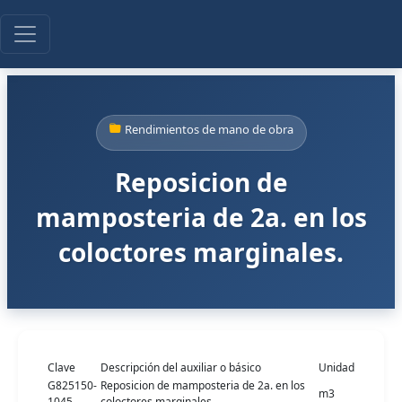
Rendimientos de mano de obra
Reposicion de
mamposteria de 2a. en los
coloctores marginales.
Clave
Descripción del auxiliar o básico
Unidad
G825150-
Reposicion de mamposteria de 2a. en los
m3
1045
coloctores marginales.