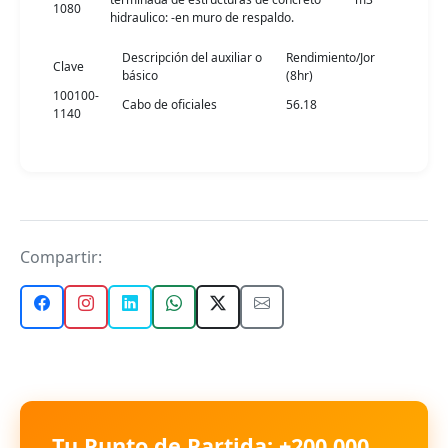
1080
hidraulico: -en muro de respaldo.
Descripción del auxiliar o
Rendimiento/Jor
Clave
básico
(8hr)
100100-
Cabo de oficiales
56.18
1140
Compartir:
Tu Punto de Partida: +200,000