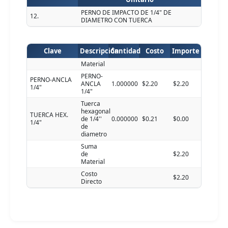
PERNO DE IMPACTO DE 1/4" DE
12.
DIAMETRO CON TUERCA
Clave
Descripción
Cantidad
Costo
Importe
Material
PERNO-
PERNO-ANCLA
ANCLA
1.000000
$2.20
$2.20
1/4"
1/4"
Tuerca
hexagonal
TUERCA HEX.
de 1/4''
0.000000
$0.21
$0.00
1/4"
de
diametro
Suma
de
$2.20
Material
Costo
$2.20
Directo