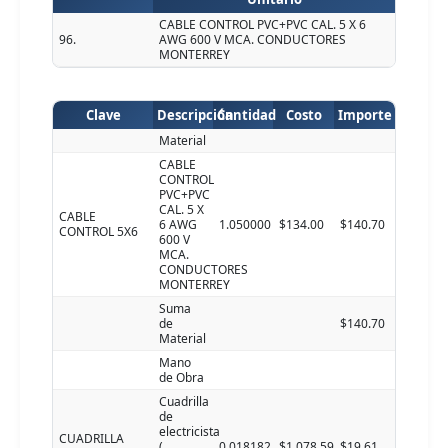
CABLE CONTROL PVC+PVC CAL. 5 X 6
96.
AWG 600 V MCA. CONDUCTORES
MONTERREY
Clave
Descripción
Cantidad
Costo
Importe
Material
CABLE
CONTROL
PVC+PVC
CAL. 5 X
CABLE
6 AWG
1.050000
$134.00
$140.70
CONTROL 5X6
600 V
MCA.
CONDUCTORES
MONTERREY
Suma
de
$140.70
Material
Mano
de Obra
Cuadrilla
de
electricista
CUADRILLA
(
0.018182
$1,078.59
$19.61