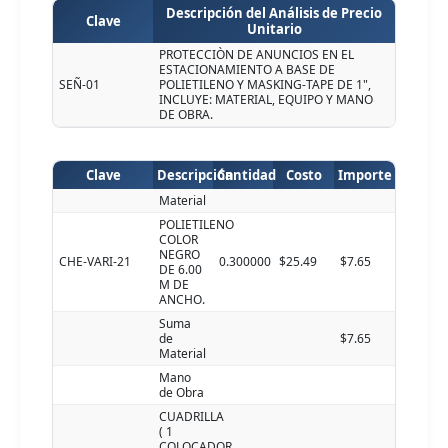
Descripción del Análisis de Precio
Clave
Unitario
PROTECCIÒN DE ANUNCIOS EN EL
ESTACIONAMIENTO A BASE DE
SEÑ-01
POLIETILENO Y MASKING-TAPE DE 1",
INCLUYE: MATERIAL, EQUIPO Y MANO
DE OBRA.
Clave
Descripción
Cantidad
Costo
Importe
Material
POLIETILENO
COLOR
NEGRO
CHE-VARI-21
0.300000
$25.49
$7.65
DE 6.00
M DE
ANCHO.
Suma
de
$7.65
Material
Mano
de Obra
CUADRILLA
( 1
COLOCADOR