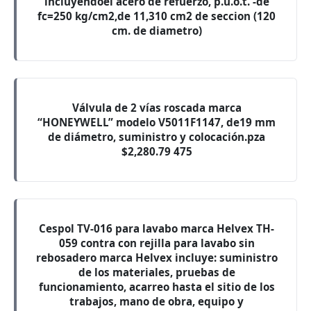
incluyendoel acero de refuerzo, p.u.o.t. -de
fc=250 kg/cm2,de 11,310 cm2 de seccion (120
cm. de diametro)
Válvula de 2 vías roscada marca
“HONEYWELL” modelo V5011F1147, de19 mm
de diámetro, suministro y colocación.pza
$2,280.79 475
Cespol TV-016 para lavabo marca Helvex TH-
059 contra con rejilla para lavabo sin
rebosadero marca Helvex incluye: suministro
de los materiales, pruebas de
funcionamiento, acarreo hasta el sitio de los
trabajos, mano de obra, equipo y