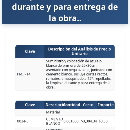
durante y para entrega de
la obra..
Descripción del Análisis de Precio
Clave
Unitario
Suministro y colocación de azulejo
blanco de primera de 20x30cm.
asentado con pega azulejo, junteado con
PMIF-14
cemento blanco. Incluye cortes rectos,
remates, emboquillado a 45º, repellado,
la limpieza durante y para entrega de la
obra..
Clave
Descripción
Cantidad
Costo
Importe
Material
CEMENTO
0034-5
0.001000
$3,304.34
$3.30
BLANCO