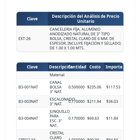
Descripción del Análisis de Precio
Clave
Unitario
CANCELERIA FIJA, ALUMINIO
ANODIZADO NATURAL DE 3" TIPO
EXT-26
BOLSA, CRISTAL CLARO DE 6 MM. DE
ESPESOR, INCLUYE FIJACION Y SELLADO;
DE 1.00 X 1.00 MTS.
Clave
Descripción
Cantidad
Costo
Importe
Material
CANAL
B3-001NAT
BOLSA
0.500000
$235.06
$117.53
3" NAT.
ESCALONADO
B3-003NAT
0.170000
$211.94
$36.03
3" NAT.
JUNQUILLO
PARA
B3-004NAT
0.170000
$69.63
$11.84
ESC. 3"
NAT.
CRISTAL
CLARO
CRISCLA6
1.050000
$90.00
$94.50