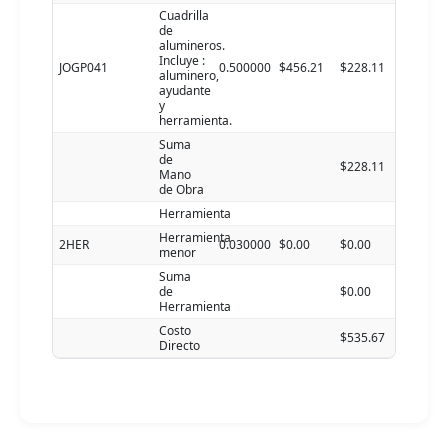
Cuadrilla
de
alumineros.
Incluye :
JOGP041
0.500000
$456.21
$228.11
aluminero,
ayudante
y
herramienta.
Suma
de
$228.11
Mano
de Obra
Herramienta
Herramienta
2HER
0.030000
$0.00
$0.00
menor
Suma
de
$0.00
Herramienta
Costo
$535.67
Directo