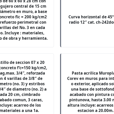
o de 60 x 60 x 28 cm con
agujero central de 15 cm
iámetro en muro, a base
oncreto fïc = 200 kg/cm2
Curva horizontal de 45º
 refuerzo perimetral con
radio 12″ cat. ch-242d
arillas del No. 3 en cada
o. Incluye : materiales,
 de obra y herramienta.
tillo de seccion 07 x 20
concreto f’c=150 kg/cm2,
. ag.max. 3/4″, reforzada
Pasta acrilica Muropl
n 4 varillas de 3/8″ de
Corev en muros para int
metro (no. 3) y estribos
o exterior, aplicado s
/4″ de diametro (no. 2) a
una base de sottofond
cada 20 cm, cimbrado
acabado con pintura c
abado comun, 3 caras,
pintunova, hasta 3.00 
ncluye: acarreo de los
altura incluye: acarreos
materiales a una 1a.
estacion a 20.00m.