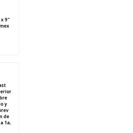
 x 9″
omex
ast
erior
obre
o y
orev
m de
 a 1a.