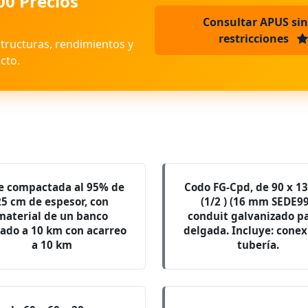
00 Precios
Consultar APUS sin
restricciones
structuras, rendimientos y
cto.
e compactada al 95% de
Codo FG-Cpd, de 90 x 
25 cm de espesor, con
(1/2 ) (16 mm SEDE99
material de un banco
conduit galvanizado p
ado a 10 km con acarreo
delgada. Incluye: conex
a 10 km
tubería.