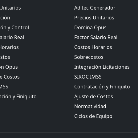
Unitarios
Aditec Generador
ación
Precios Unitarios
ión y Control
Domina Opus
alario Real
Factor Salario Real
Horarios
Costos Horarios
stos
Sobrecostos
ón Opus
Integración Licitaciones
de Costos
SIROC IMSS
IMSS
Contratación y Finiquito
ción y Finiquito
Ajuste de Costos
Normatividad
Ciclos de Equipo