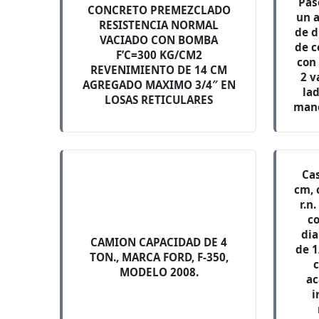
Pas
CONCRETO PREMEZCLADO
un 
RESISTENCIA NORMAL
de d
VACIADO CON BOMBA
de c
F’C=300 KG/CM2
con
REVENIMIENTO DE 14 CM
2 v
AGREGADO MAXIMO 3/4″ EN
lad
LOSAS RETICULARES
mano
Cas
cm, 
r.n
co
dia
CAMION CAPACIDAD DE 4
de 1
TON., MARCA FORD, F-350,
MODELO 2008.
ac
i