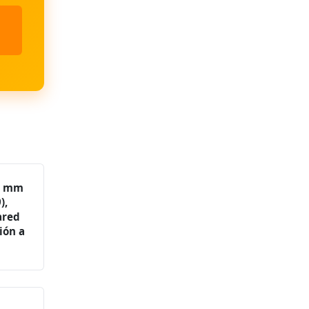
13 mm
),
ared
ión a