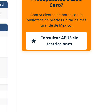
Cero?
ad
o
Ahorra cientos de horas con la
biblioteca de precios unitarios más
grande de México.
Consultar APUS sin
restricciones