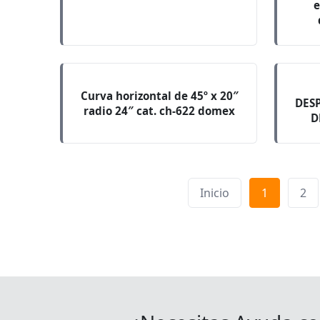
e
Curva horizontal de 45º x 20″
DES
radio 24″ cat. ch-622 domex
D
Inicio
1
2