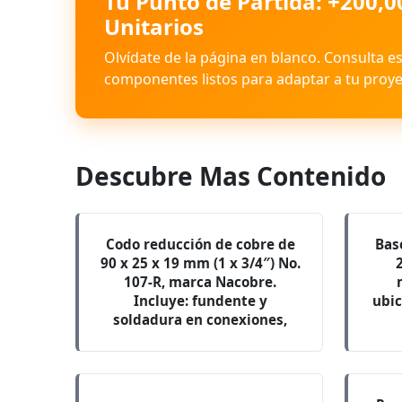
Tu Punto de Partida: +200,0
Unitarios
Olvídate de la página en blanco. Consulta e
componentes listos para adaptar a tu proye
Descubre Mas Contenido
Codo reducción de cobre de
Bas
90 x 25 x 19 mm (1 x 3/4″) No.
107-R, marca Nacobre.
Incluye: fundente y
ubic
soldadura en conexiones,