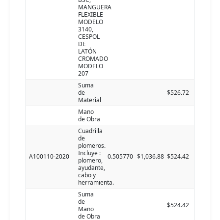
MANGUERA
FLEXIBLE
MODELO
3140,
CESPOL
DE
LATÓN
CROMADO
MODELO
207
Suma
de
$526.72
Material
Mano
de Obra
Cuadrilla
de
plomeros.
Incluye :
A100110-2020
0.505770
$1,036.88
$524.42
plomero,
ayudante,
cabo y
herramienta.
Suma
de
$524.42
Mano
de Obra