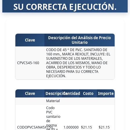
SU CORRECTA EJECUCIÓN.
Descripción del Análisis de Precio
Clave
Unitario
CODO DE 45 º DE P.V.C. SANITARIO DE
160 mm., MARCA REXOLIT, INCLUYE: EL
SUMINISTRO DE LOS MATERIALES,
CPVCS45-160
ACARREO DE LOS MISMOS, MANO DE
OBRA, DESPERDICIOS Y TODO LO
NECESARIO PARA SU CORRECTA
EJECUCIÓN.
Clave
Descripción
Cantidad
Costo
Importe
Material
Codo
PVC
sanitario
de
norma
CODOPVCSAN45X150
1.000000
$21.15
$21.15
de 45 x