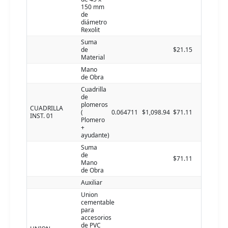
150 mm
de
diámetro
Rexolit
Suma
de
$21.15
Material
Mano
de Obra
Cuadrilla
de
plomeros
CUADRILLA
(
0.064711
$1,098.94
$71.11
INST. 01
Plomero
+
ayudante)
Suma
de
$71.11
Mano
de Obra
Auxiliar
Union
cementable
para
accesorios
de PVC