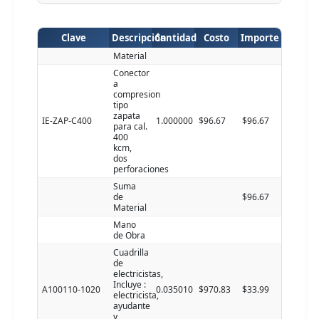
Clave
Descripción
Cantidad
Costo
Importe
Material
Conector
a
compresion
tipo
zapata
IE-ZAP-C400
1.000000
$96.67
$96.67
para cal.
400
kcm,
dos
perforaciones
Suma
de
$96.67
Material
Mano
de Obra
Cuadrilla
de
electricistas,
Incluye :
A100110-1020
0.035010
$970.83
$33.99
electricista,
ayudante
y