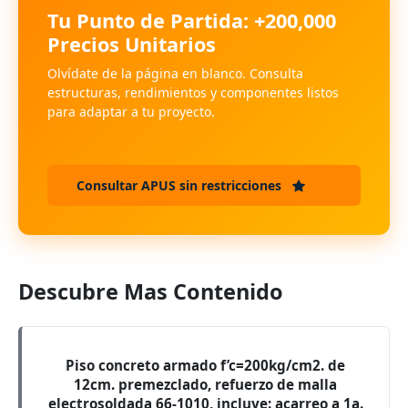
Tu Punto de Partida: +200,000
Precios Unitarios
Olvídate de la página en blanco. Consulta
estructuras, rendimientos y componentes listos
para adaptar a tu proyecto.
Consultar APUS sin restricciones
Descubre Mas Contenido
Piso concreto armado f’c=200kg/cm2. de
12cm. premezclado, refuerzo de malla
electrosoldada 66-1010, incluye: acarreo a 1a.