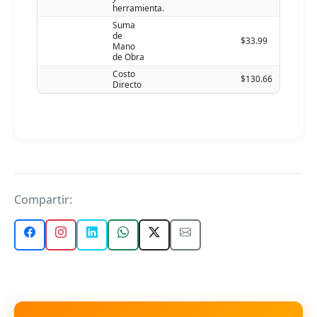
herramienta.
Suma
de
$33.99
Mano
de Obra
Costo
$130.66
Directo
Compartir: