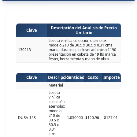
Descripción del Análisis de Precio
Clave
Unitario
Loseta vinílica colección eternolux
modelo 210 de 30.5 x 30.5 x 0.31 cms
130213
marca durapiso, incluye: adhepiso 1190
presentación en cubeta de 19 lts marca
fester, herramienta y mano de obra
Clave
Descripción
Cantidad
Costo
Importe
Material
Loseta
vinílica
colección
eternolux
modelo
210 de
DURA-158
1.050000
$120.96
$127.01
30.5 x
30.5 x
0.31
cms