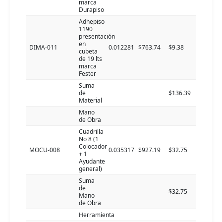
marca
Durapiso
Adhepiso
1190
presentación
en
DIMA-011
0.012281
$763.74
$9.38
cubeta
de 19 lts
marca
Fester
Suma
de
$136.39
Material
Mano
de Obra
Cuadrilla
No 8 (1
Colocador
MOCU-008
0.035317
$927.19
$32.75
+ 1
Ayudante
general)
Suma
de
$32.75
Mano
de Obra
Herramienta