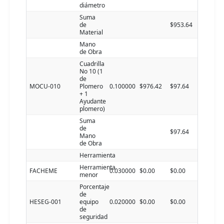
diámetro
Suma
de
$953.64
Material
Mano
de Obra
Cuadrilla
No 10 (1
de
MOCU-010
Plomero
0.100000
$976.42
$97.64
+ 1
Ayudante
plomero)
Suma
de
$97.64
Mano
de Obra
Herramienta
Herramienta
FACHEME
0.030000
$0.00
$0.00
menor
Porcentaje
de
HESEG-001
equipo
0.020000
$0.00
$0.00
de
seguridad