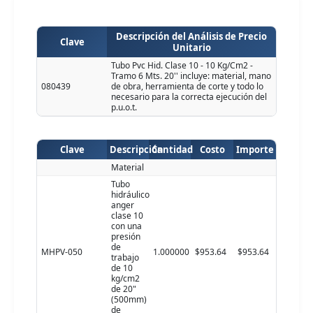
Descripción del Análisis de Precio
Clave
Unitario
Tubo Pvc Hid. Clase 10 - 10 Kg/Cm2 -
Tramo 6 Mts. 20'' incluye: material, mano
080439
de obra, herramienta de corte y todo lo
necesario para la correcta ejecución del
p.u.o.t.
Clave
Descripción
Cantidad
Costo
Importe
Material
Tubo
hidráulico
anger
clase 10
con una
presión
de
MHPV-050
1.000000
$953.64
$953.64
trabajo
de 10
kg/cm2
de 20"
(500mm)
de