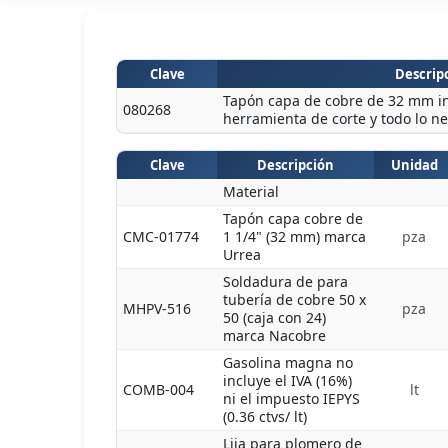
Clave
Descripc
Tapón capa de cobre de 32 mm inc
080268
herramienta de corte y todo lo nec
Clave
Descripción
Unidad
Material
Tapón capa cobre de
CMC-01774
1 1/4" (32 mm) marca
pza
Urrea
Soldadura de para
tubería de cobre 50 x
MHPV-516
pza
50 (caja con 24)
marca Nacobre
Gasolina magna no
incluye el IVA (16%)
COMB-004
lt
ni el impuesto IEPYS
(0.36 ctvs/ lt)
Lija para plomero de