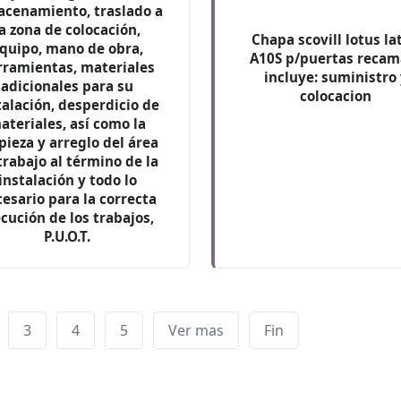
acenamiento, traslado a
la zona de colocación,
Chapa scovill lotus la
quipo, mano de obra,
A10S p/puertas recam
rramientas, materiales
incluye: suministro
adicionales para su
colocacion
talación, desperdicio de
ateriales, así como la
pieza y arreglo del área
trabajo al término de la
instalación y todo lo
esario para la correcta
ecución de los trabajos,
P.U.O.T.
3
4
5
Ver mas
Fin