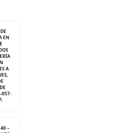
 DE
A EN
E
DOS
ERÍA
ÓN
ES A
UES,
DE
 DE
-057-
P.
 40 –