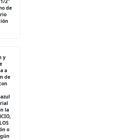
 1/2″
no de
rio
ción
n y
de
a a
mm de
 con
 azul
rial
n la
NCIO,
 LOS
ón o
egún