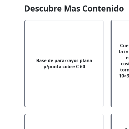
Descubre Mas Contenido
Cue
la i
e
Base de pararrayos plana
cos
p/punta cobre C 60
torn
10×3