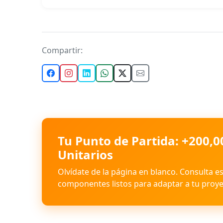
Compartir:
Tu Punto de Partida: +200,0
Unitarios
Olvídate de la página en blanco. Consulta e
componentes listos para adaptar a tu proye