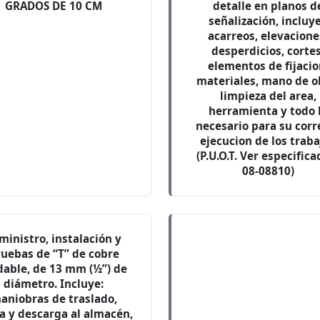
GRADOS DE 10 CM
detalle en planos d
señalización, incluye
acarreos, elevacione
desperdicios, cortes
elementos de fijacio
materiales, mano de o
limpieza del area,
herramienta y todo 
necesario para su corr
ejecucion de los traba
(P.U.O.T. Ver especifica
08-08810)
ministro, instalación y
uebas de “T” de cobre
dable, de 13 mm (½”) de
diámetro. Incluye:
aniobras de traslado,
a y descarga al almacén,