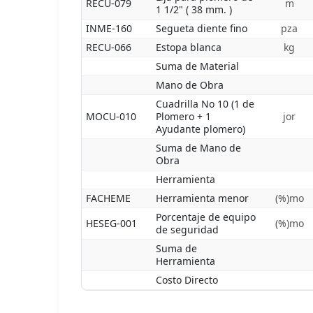
RECU-079
m
1 1/2" ( 38 mm. )
INME-160
Segueta diente fino
pza
RECU-066
Estopa blanca
kg
Suma de Material
Mano de Obra
Cuadrilla No 10 (1 de
MOCU-010
Plomero + 1
jor
Ayudante plomero)
Suma de Mano de
Obra
Herramienta
FACHEME
Herramienta menor
(%)mo
Porcentaje de equipo
HESEG-001
(%)mo
de seguridad
Suma de
Herramienta
Costo Directo