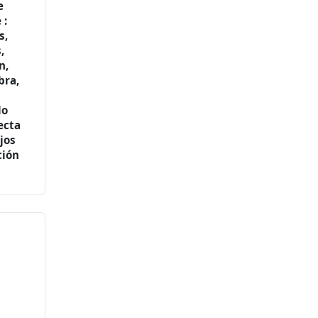
e
 :
s,
,
n,
bra,
lo
ecta
jos
ción