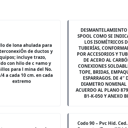
DESMANTELAMIENTO
SPOOL COMO SE INDIC
LOS ISOMÉTRICOS D
llo de lona ahulada para
TUBERÍAS, CONFORMA
nterconexiÓn de ductos y
POR ACCESORIOS Y TUB
quipos; incluye trazo,
DE ACERO AL CARB
ido con hilo de c ¤amo y
CONEXIONES SOLDABL
illos para l mina del No.
TOPE, BRIDAS, EMPAQ
/4 a cada 10 cm. en cada
ESPARRAGOS. DE 4″ 
extremo
DIAMETRO NOMINAL
ACUERDO AL PLANO 879
B1-K-050 Y ANEXO B
Codo 90 – Pvc Hid. Ced.