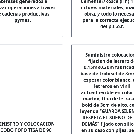
ntereses generados al
Cementar/Rosca (Hh) 1
izar operaciones a traves
incluye: materiales, ma
e cadenas productivas
obra, y todo lo necesa
pymes.
para la correcta ejecu
del p.u.o.t.
Suministro colocacio
fijacion de letrero 
0.15mx0.30m fabricad
base de trobisel de 3
espesor color blanco,
letreros en vinil
autoadherible en color
marino, tipo de letra a
bold de 3cm de alto, co
leyenda “GUARDA SILE
RESPETA EL SUEÑO DE
INISTRO Y COLOCACION
DEMÁS” fijado con silic
 CODO FOFO TISA DE 90
en su caso con pijas, s