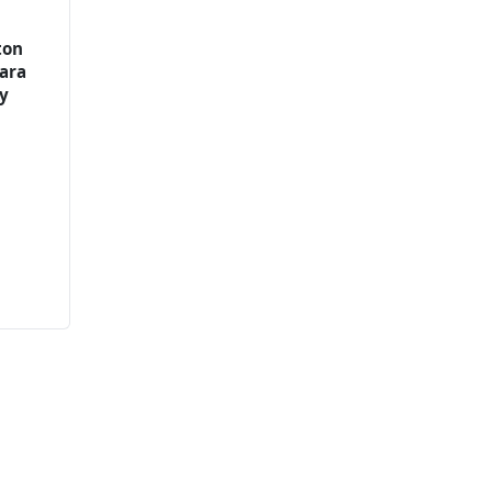
ton
ara
 y