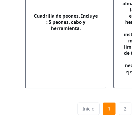
alm
Cuadrilla de peones. Incluye
e
: 5 peones, cabo y
he
herramienta.
ins
m
lim
de 
nec
ej
Inicio
1
2