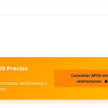
00 Precios
Consultar APUS sin
restricciones
structuras, rendimientos y
cto.