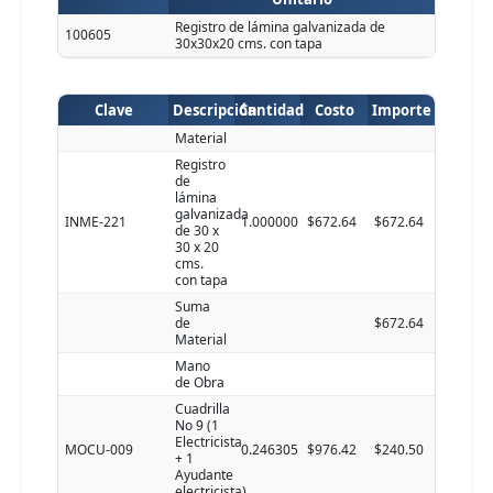
Registro de lámina galvanizada de
100605
30x30x20 cms. con tapa
Clave
Descripción
Cantidad
Costo
Importe
Material
Registro
de
lámina
galvanizada
INME-221
1.000000
$672.64
$672.64
de 30 x
30 x 20
cms.
con tapa
Suma
de
$672.64
Material
Mano
de Obra
Cuadrilla
No 9 (1
Electricista
MOCU-009
0.246305
$976.42
$240.50
+ 1
Ayudante
electricista)