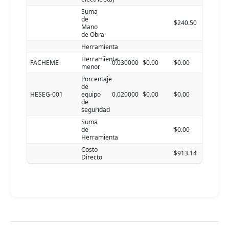
Suma
de
$240.50
Mano
de Obra
Herramienta
Herramienta
FACHEME
0.030000
$0.00
$0.00
menor
Porcentaje
de
HESEG-001
equipo
0.020000
$0.00
$0.00
de
seguridad
Suma
de
$0.00
Herramienta
Costo
$913.14
Directo