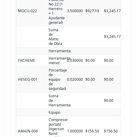
No 22 (1
Herrero
MOCU-022
3.500000
$927.19
$3,245.17
+ 1
Ayudante
general)
Suma
de
$3,245.17
Mano
de Obra
Herramienta
Herramienta
FACHEME
0.030000
$0.00
$0.00
menor
Porcentaje
de
HESEG-001
equipo
0.020000
$0.00
$0.00
de
seguridad
Suma
de
$0.00
Herramienta
Equipo
Compresor
portatil
Ingerson
AMAIN-006
1.000000
$156.50
$156.50
Rand