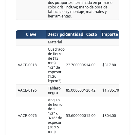
dos picaportes, terminado en primario
color gris, incluye; mano de obra de
fabricacion y montaje, materiales y
herramientas.
Clave
Descripción
Cantidad
Costo
Importe
Material
Cuadrado
de fierro
de (13
mm)
AACE-0018
22.700000
$14.00
$317.80
1/2" de
espesor
(1.26
kg/cm2)
Tablero
AACE-0196
85.000000
$20.42
$1,735.70
negro
Ángulo
de fierro
de 1
1/2" x
AACE-0076
53.600000
$15.00
$804.00
3/16" de
espesor
(38 x 5
mm)