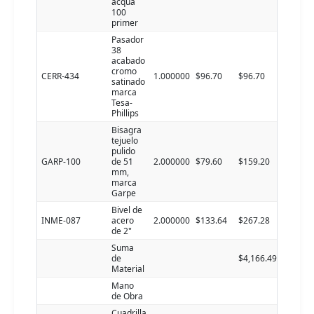
acqua
100
primer
Pasador
38
acabado
cromo
CERR-434
1.000000
$96.70
$96.70
satinado
marca
Tesa-
Phillips
Bisagra
tejuelo
pulido
GARP-100
de 51
2.000000
$79.60
$159.20
mm,
marca
Garpe
Bivel de
INME-087
acero
2.000000
$133.64
$267.28
de 2"
Suma
de
$4,166.49
Material
Mano
de Obra
Cuadrilla