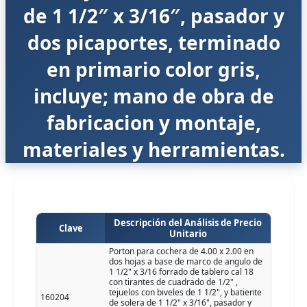
de 1 1/2″ x 3/16″, pasador y
dos picaportes, terminado
en primario color gris,
incluye; mano de obra de
fabricacion y montaje,
materiales y herramientas.
Descripción del Análisis de Precio
Clave
Unitario
Porton para cochera de 4.00 x 2.00 en
dos hojas a base de marco de angulo de
1 1/2" x 3/16 forrado de tablero cal 18
con tirantes de cuadrado de 1/2" ,
tejuelos con biveles de 1 1/2", y batiente
160204
de solera de 1 1/2" x 3/16", pasador y