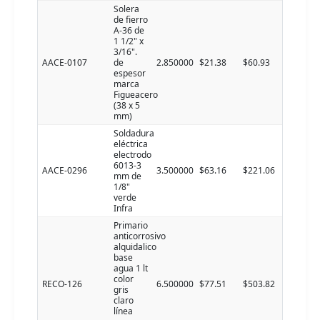
Solera
de fierro
A-36 de
1 1/2" x
3/16".
AACE-0107
de
2.850000
$21.38
$60.93
espesor
marca
Figueacero
(38 x 5
mm)
Soldadura
eléctrica
electrodo
6013-3
AACE-0296
3.500000
$63.16
$221.06
mm de
1/8"
verde
Infra
Primario
anticorrosivo
alquidalico
base
agua 1 lt
color
RECO-126
6.500000
$77.51
$503.82
gris
claro
línea