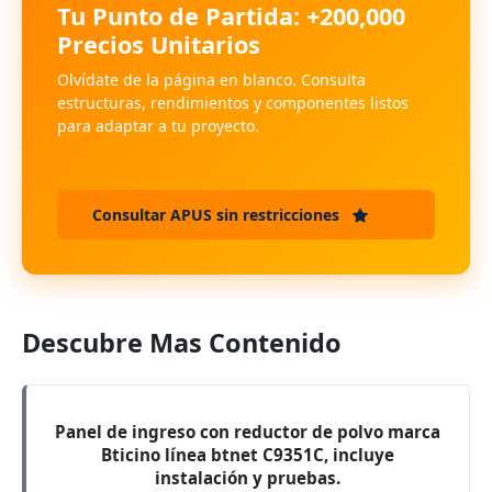
Tu Punto de Partida: +200,000
Precios Unitarios
Olvídate de la página en blanco. Consulta
estructuras, rendimientos y componentes listos
para adaptar a tu proyecto.
Consultar APUS sin restricciones
Descubre Mas Contenido
Panel de ingreso con reductor de polvo marca
Bticino línea btnet C9351C, incluye
instalación y pruebas.